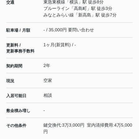
東急東横線
「
横浜
」駅 徒歩8分
交通
ブルーライン
「
高島町
」駅 徒歩3分
みなとみらい線
「
新高島
」駅 徒歩7分
- / 35,000円 要問い合わせ
駐車場 / 月額
1ヶ月(新賃料) / -
更新料 /
更新事務手数料
2年
契約期間
空家
現況
相談
入居可能日
-
敷金積み増し
鍵交換代:3万3,000円 室内清掃費用:4万5,000
その他条件
円