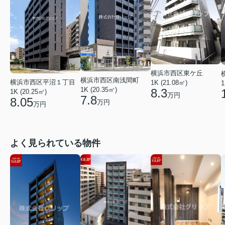
横浜市西区東ケ丘
横浜市西区南浅間町
横浜市西区平沼１丁目
1K (21.08㎡)
1
1K (20.35㎡)
8.3
1K (20.25㎡)
万円
7.8
8.05
万円
万円
よく見られている物件