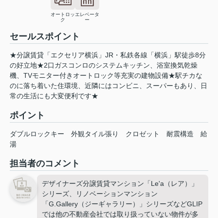
オートロッ
エレベータ
ク
ー
セールスポイント
★分譲賃貸「エクセリア横浜」JR・私鉄各線「横浜」駅徒歩8分
の好立地★2口ガスコンロのシステムキッチン、浴室換気乾燥
機、TVモニター付きオートロック等充実の建物設備★駅チカな
のに落ち着いた住環境、近隣にはコンビニ、スーパーもあり、日
常の生活にも大変便利です★
ポイント
ダブルロックキー
外観タイル張り
クロゼット
耐震構造
給
湯
担当者のコメント
デザイナーズ分譲賃貸マンション「Le'a（レア）」
シリーズ、リノベーションマンション
「G.Gallery（ジーギャラリー）」シリーズなどGLIP
では他の不動産会社では取り扱っていない物件が多