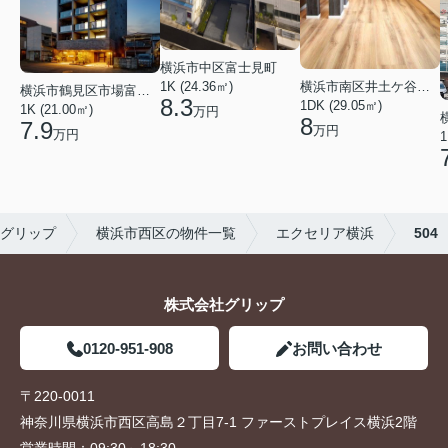
横浜市中区富士見町
横浜市南区井土ケ谷下町
1K (24.36㎡)
横浜市鶴見区市場富士見町
8.3
1DK (29.05㎡)
1K (21.00㎡)
万円
8
7.9
万円
万円
1
グリップ
横浜市西区の物件一覧
エクセリア横浜
504
株式会社グリップ
0120-951-908
お問い合わせ
〒220-0011
神奈川県横浜市西区高島２丁目7-1 ファーストプレイス横浜2階