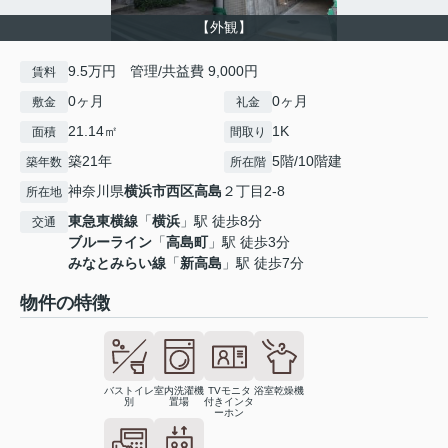
【外観】
9.5万円 管理/共益費 9,000円
賃料
0ヶ月
0ヶ月
敷金
礼金
21.14㎡
1K
面積
間取り
築21年
5階/10階建
築年数
所在階
神奈川県
横浜市西区
高島
２丁目2-8
所在地
東急東横線
「
横浜
」駅 徒歩8分
交通
ブルーライン
「
高島町
」駅 徒歩3分
みなとみらい線
「
新高島
」駅 徒歩7分
物件の特徴
バストイレ
室内洗濯機
TVモニタ
浴室乾燥機
別
置場
付きインタ
ーホン