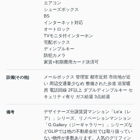
エアコン
シューズボックス
BS
インターネット対応
オートロック
TVモニタ付インターホン
宅配ボックス
ディンプルキー
防犯カメラ
家賃+初期費用カード決済可
メールボックス 管理室 都市近郊 市街地が近
設備(その他)
い 周辺交通量少なめ 整備された歩道 浴室暖
房 電話回線 2F以上 ダブルディンプルキー セ
キュリティ有り ガス給湯 3点給湯
デザイナーズ分譲賃貸マンション「Le'a（レ
備考
ア）」シリーズ、リノベーションマンション
「G.Gallery（ジーギャラリー）」シリーズな
どGLIPでは他の不動産会社では取り扱ってい
ない物件が多数あります。人気のグリフィン