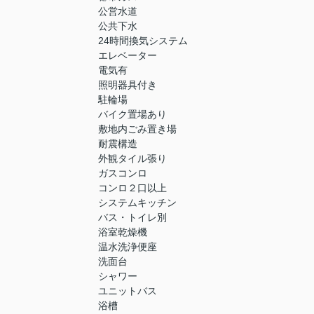
公営水道
公共下水
24時間換気システム
エレベーター
電気有
照明器具付き
駐輪場
バイク置場あり
敷地内ごみ置き場
耐震構造
外観タイル張り
ガスコンロ
コンロ２口以上
システムキッチン
バス・トイレ別
浴室乾燥機
温水洗浄便座
洗面台
シャワー
ユニットバス
浴槽