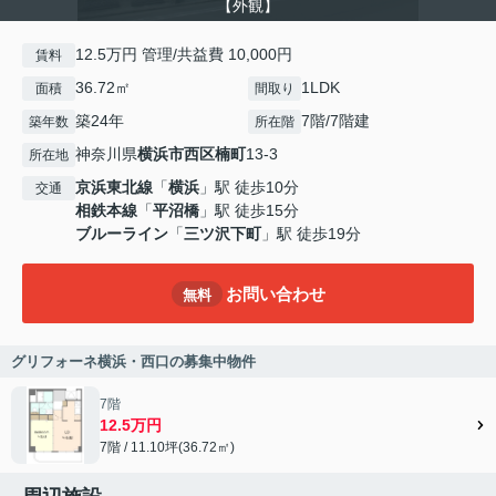
【外観】
12.5万円 管理/共益費 10,000円
賃料
36.72㎡
1LDK
面積
間取り
築24年
7階/7階建
築年数
所在階
神奈川県
横浜市西区
楠町
13-3
所在地
京浜東北線
「
横浜
」駅 徒歩10分
交通
相鉄本線
「
平沼橋
」駅 徒歩15分
ブルーライン
「
三ツ沢下町
」駅 徒歩19分
お問い合わせ
無料
グリフォーネ横浜・西口の募集中物件
7階
12.5万円
7階 / 11.10坪(36.72㎡)