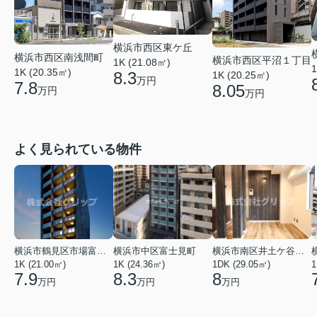
横浜市西区東ケ丘
横浜市西区南浅間町
横浜市西区平沼１丁目
1K (21.08㎡)
1
1K (20.35㎡)
8.3
1K (20.25㎡)
万円
7.8
8.05
万円
万円
よく見られている物件
横浜市鶴見区市場富士見町
横浜市中区富士見町
横浜市南区井土ケ谷下町
1K (21.00㎡)
1K (24.36㎡)
1DK (29.05㎡)
1
7.9
8.3
8
万円
万円
万円