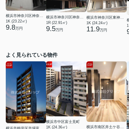
横浜市神奈川区神奈川２丁目
横浜市神奈川区神奈川２丁目
横浜市神奈川区東神奈川２丁目
1K (23.22㎡)
1R (22.91㎡)
1K (24.24㎡)
9.8
1
9.5
11.9
万円
万円
万円
よく見られている物件
横浜市中区富士見町
横浜市南区井土ケ谷下町
1K (24.36㎡)
横浜市鶴見区市場富士見町