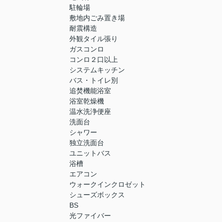
駐輪場
敷地内ごみ置き場
耐震構造
外観タイル張り
ガスコンロ
コンロ２口以上
システムキッチン
バス・トイレ別
追焚機能浴室
浴室乾燥機
温水洗浄便座
洗面台
シャワー
独立洗面台
ユニットバス
浴槽
エアコン
ウォークインクロゼット
シューズボックス
BS
光ファイバー