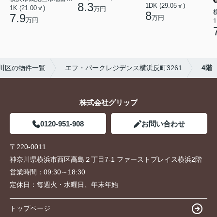
8.3
1DK (29.05㎡)
1K (21.00㎡)
万円
8
7.9
万円
万円
1
川区の物件一覧
エフ・パークレジデンス横浜反町3261
4階
株式会社グリップ
0120-951-908
お問い合わせ
〒220-0011
神奈川県横浜市西区高島２丁目7-1 ファーストプレイス横浜2階
営業時間：
09:30～18:30
定休日：
毎週火・水曜日、年末年始
トップページ