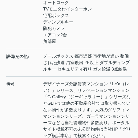
オートロック
TVモニタ付インターホン
宅配ボックス
ディンプルキー
防犯カメラ
エアコン2台
角部屋
メールボックス 都市近郊 市街地が近い 整備
設備(その他)
された歩道 浴室暖房 2F以上 ダブルディンプ
ルキー セキュリティ有り ガス給湯 3点給湯
デザイナーズ分譲賃貸マンション「Le'a（レ
備考
ア）」シリーズ、リノベーションマンション
「G.Gallery（ジーギャラリー）」シリーズな
どGLIPでは他の不動産会社では取り扱ってい
ない物件が多数あります。人気のグリフィン
マンションシリーズ、ガーラマンションシリ
ーズなども当社管理物件多数あり。ポータル
サイト掲載不可の未公開物件は当社HP「グリ
ップ横浜本店」で検索ください。