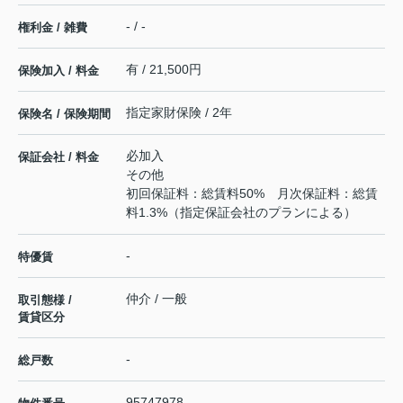
- / -
権利金 / 雑費
有 / 21,500円
保険加入 / 料金
指定家財保険 / 2年
保険名 / 保険期間
必加入
保証会社 / 料金
その他
初回保証料：総賃料50% 月次保証料：総賃
料1.3%（指定保証会社のプランによる）
-
特優賃
仲介 / 一般
取引態様 /
賃貸区分
-
総戸数
95747978