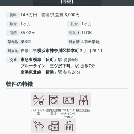
【外観】
14.6万円 管理/共益費 6,000円
賃料
1ヶ月
1ヶ月
敷金
礼金
35.02㎡
1LDK
面積
間取り
築8年
4階/6階建
築年数
所在階
神奈川県
横浜市神奈川区
松本町
３丁目26-11
所在地
東急東横線
「
反町
」駅 徒歩5分
交通
ブルーライン
「
三ツ沢下町
」駅 徒歩7分
京浜東北線
「
横浜
」駅 徒歩24分
物件の特徴
バストイレ
室内洗濯機
TVモニタ
独立洗面台
別
置場
付きインタ
ーホン