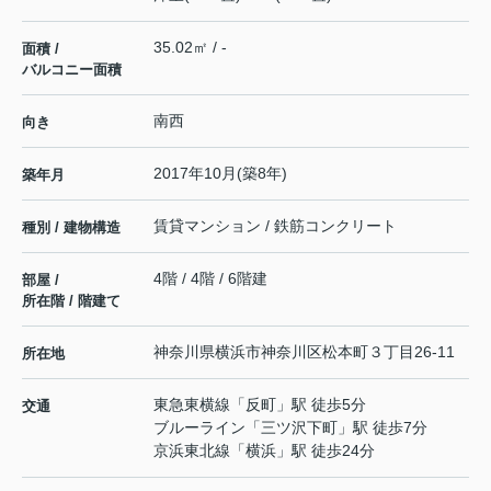
35.02㎡ / -
面積 /
バルコニー面積
南西
向き
2017年10月(築8年)
築年月
賃貸マンション / 鉄筋コンクリート
種別 / 建物構造
4階 / 4階 / 6階建
部屋 /
所在階 / 階建て
神奈川県
横浜市神奈川区
松本町
３丁目26-11
所在地
東急東横線
「
反町
」駅 徒歩5分
交通
ブルーライン
「
三ツ沢下町
」駅 徒歩7分
京浜東北線
「
横浜
」駅 徒歩24分