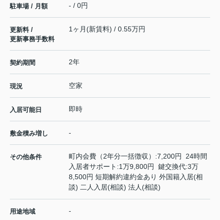
- / 0円
駐車場 / 月額
1ヶ月(新賃料) / 0.55万円
更新料 /
更新事務手数料
2年
契約期間
空家
現況
即時
入居可能日
-
敷金積み増し
町内会費（2年分一括徴収）:7,200円 24時間
その他条件
入居者サポート:1万9,800円 鍵交換代:3万
8,500円 短期解約違約金あり 外国籍入居(相
談) 二人入居(相談) 法人(相談)
-
用途地域