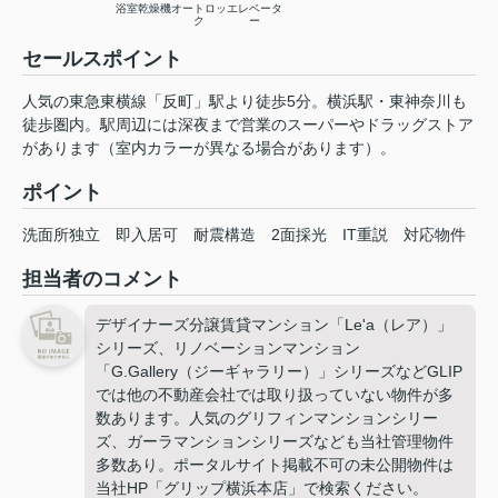
浴室乾燥機
オートロッ
エレベータ
ク
ー
セールスポイント
人気の東急東横線「反町」駅より徒歩5分。横浜駅・東神奈川も
徒歩圏内。駅周辺には深夜まで営業のスーパーやドラッグストア
があります（室内カラーが異なる場合があります）。
ポイント
洗面所独立
即入居可
耐震構造
2面採光
IT重説
対応物件
担当者のコメント
デザイナーズ分譲賃貸マンション「Le'a（レア）」
シリーズ、リノベーションマンション
「G.Gallery（ジーギャラリー）」シリーズなどGLIP
では他の不動産会社では取り扱っていない物件が多
数あります。人気のグリフィンマンションシリー
ズ、ガーラマンションシリーズなども当社管理物件
多数あり。ポータルサイト掲載不可の未公開物件は
当社HP「グリップ横浜本店」で検索ください。