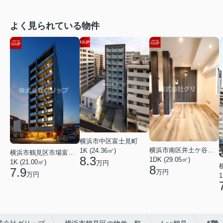
よく見られている物件
横浜市中区富士見町
横浜市南区井土ケ谷下町
1K (24.36㎡)
横浜市鶴見区市場富士見町
8.3
1DK (29.05㎡)
1K (21.00㎡)
万円
8
7.9
万円
万円
1