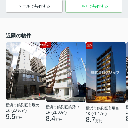
メールで共有する
LINEで共有する
近隣の物件
横浜市鶴見区市場大和町
横浜市鶴見区鶴見中央５丁目
横浜市鶴見区市場富士見町
1K (20.57㎡)
1
1R (21.00㎡)
1K (21.17㎡)
9.5
8.4
万円
8.7
万円
万円