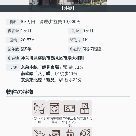
【外観】
9.5万円 管理/共益費 10,000円
賃料
1ヶ月
0ヶ月
保証金
礼金
20.57㎡
1K
面積
間取り
築5年
5階/7階建
築年数
所在階
神奈川県
横浜市鶴見区
市場大和町
所在地
京急本線
「
鶴見市場
」駅 徒歩1分
交通
南武線
「
八丁畷
」駅 徒歩11分
京浜東北線
「
鶴見
」駅 徒歩22分
物件の特徴
バストイレ
室内洗濯機
TVモニタ
独立洗面台
別
置場
付きインタ
ーホン