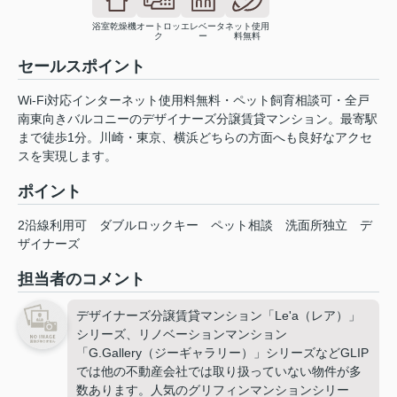
浴室乾燥機
オートロッ
エレベータ
ネット使用
ク
ー
料無料
セールスポイント
Wi-Fi対応インターネット使用料無料・ペット飼育相談可・全戸
南東向きバルコニーのデザイナーズ分譲賃貸マンション。最寄駅
まで徒歩1分。川崎・東京、横浜どちらの方面へも良好なアクセ
スを実現します。
ポイント
2沿線利用可
ダブルロックキー
ペット相談
洗面所独立
デ
ザイナーズ
担当者のコメント
デザイナーズ分譲賃貸マンション「Le'a（レア）」
シリーズ、リノベーションマンション
「G.Gallery（ジーギャラリー）」シリーズなどGLIP
では他の不動産会社では取り扱っていない物件が多
数あります。人気のグリフィンマンションシリー