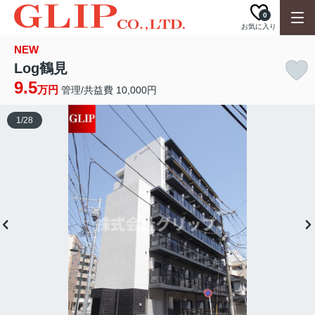
0
お気に入り
NEW
Log鶴見
9.5
万円
管理/共益費 10,000円
1
/
28