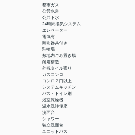
都市ガス
公営水道
公共下水
24時間換気システム
エレベーター
電気有
照明器具付き
駐輪場
敷地内ごみ置き場
耐震構造
外観タイル張り
ガスコンロ
コンロ２口以上
システムキッチン
バス・トイレ別
浴室乾燥機
温水洗浄便座
洗面台
シャワー
独立洗面台
ユニットバス