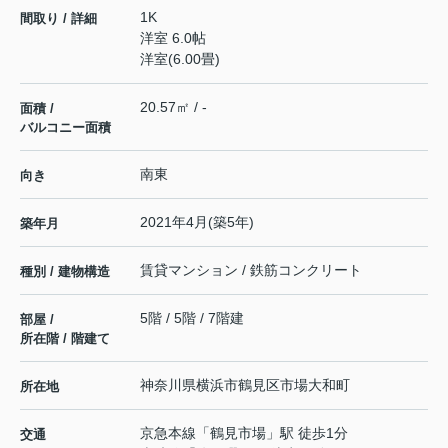
1K
間取り / 詳細
洋室 6.0帖
洋室(6.00畳)
20.57㎡ / -
面積 /
バルコニー面積
南東
向き
2021年4月(築5年)
築年月
賃貸マンション / 鉄筋コンクリート
種別 / 建物構造
5階 / 5階 / 7階建
部屋 /
所在階 / 階建て
神奈川県
横浜市鶴見区
市場大和町
所在地
京急本線
「
鶴見市場
」駅 徒歩1分
交通