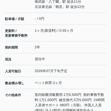
南武線
「
八丁畷
」駅 徒歩11分
京浜東北線
「
鶴見
」駅 徒歩22分
- / 0円
駐車場 / 月額
1ヶ月(新賃料) / 0.55ヶ月
更新料 /
更新事務手数料
2年
契約期間
居住中
現況
2026年07月下旬予定
入居可能日
ペット飼育:2ヶ月
敷金積み増し
室内除菌消毒費用:1万6,500円 契約事務手数
その他条件
料:1万1,000円 鍵交換代:5万5,000円 24時間
入居者サポート:980円（月額） 外国人入居
(相談) 法人(相談) 短期解約違約金あり