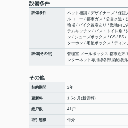
設備条件
設備条件
ペット相談 / デザイナーズ / 保証人
ルコニー / 都市ガス / 公営水道 /
輪場 / バイク置場あり / 敷地内ご
テムキッチン / バス・トイレ別 / 浴
ン / シューズボックス / CS / 
ターホン / 宅配ボックス / ディン
設備(その他)
管理室 メールボックス 都市近郊
ンターネット専用線各部屋配線済み
その他
2年
契約期間
1.5ヶ月(新賃料)
更新料
41戸
総戸数
仲介
取引態様