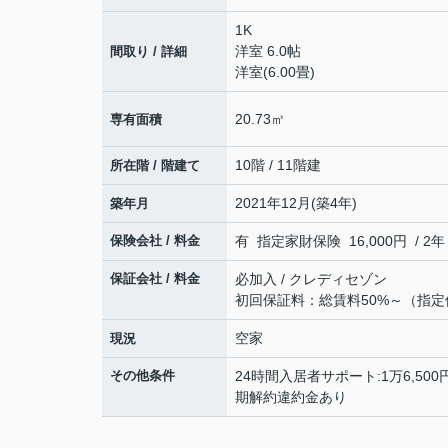
1K
洋室 6.0帖
間取り / 詳細
洋室(6.00畳)
20.73㎡
専有面積
10階 / 11階建
所在階 / 階建て
2021年12月(築4年)
築年月
保険会社 / 料金
有 指定家財保険 16,000円 / 2年
保証会社 / 料金
必加入 / クレディセゾン
初回保証料：総賃料50%～（指
空家
現況
その他条件
24時間入居者サポート:1万6,500円
期解約違約金あり