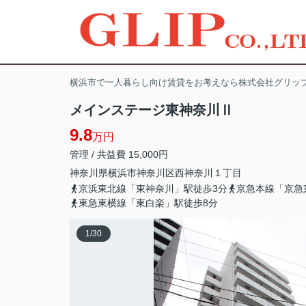
横浜市で一人暮らし向け賃貸をお考えなら株式会社グリッ
メインステージ東神奈川Ⅱ
9.8
万円
管理 / 共益費 15,000円
神奈川県
横浜市神奈川区
西神奈川
１丁目
京浜東北線「東神奈川」駅徒歩3分
京急本線「京急
東急東横線「東白楽」駅徒歩8分
1
/
30