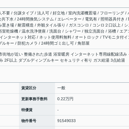
不要 / 分譲タイプ / 法人可 / 好立地 / 室内洗濯機置場 / フローリング / 
 公共下水 / 24時間換気システム / エレベーター / 電気有 / 照明器具付き /
み置き場 / 耐震構造 / 外観タイル張り / ガスコンロ / コンロ２口以上 / 
室乾燥機 / 温水洗浄便座 / 洗面台 / シャワー / 独立洗面台 / 浴槽 / エア
BS / インターネット対応 / ネット使用料無料 / オートロック / TVモニタ付イ
プルキー / 防犯カメラ / 24時間ゴミ出し可 / 角部屋
 市街地が近い 整備された歩道 浴室暖房 インターネット専用線配線済み 
 2F以上 ダブルディンプルキー セキュリティ有り ガス給湯 3点給湯
一般
賃貸区分
0.22万円
更新事務手数料
-
特優賃
91549033
物件番号