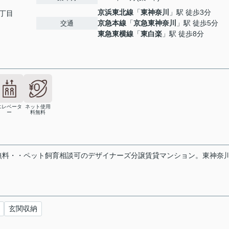
京浜東北線
「
東神奈川
」駅 徒歩3分
丁目
京急本線
「
京急東神奈川
」駅 徒歩5分
交通
東急東横線
「
東白楽
」駅 徒歩8分
エレベータ
ネット使用
ー
料無料
無料・・ペット飼育相談可のデザイナーズ分譲賃貸マンション。東神奈
玄関収納