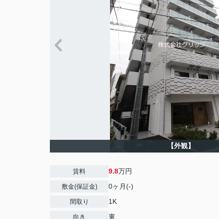
【外観】
9.8
万円
賃料
0ヶ月(-)
敷金(保証金)
1K
間取り
東
向き