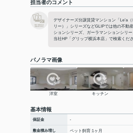
担当者のコメント
デザイナーズ分譲賃貸マンション「Le'a（
リー）」シリーズなどGLIPでは他の不
ションシリーズ、ガーラマンションシリー
当社HP「グリップ横浜本店」で検索くだ
パノラマ画像
洋室
キッチン
基本情報
-
保証金
敷金積み増し
ペット飼育:1ヶ月