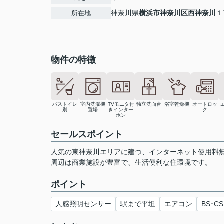
神奈川県
横浜市神奈川区
西神奈川
１
所在地
物件の特徴
バストイレ
室内洗濯機
TVモニタ付
独立洗面台
浴室乾燥機
オートロッ
別
置場
きインター
ク
ホン
セールスポイント
人気の東神奈川エリアに建つ、インターネット使用料
周辺は商業施設が豊富で、生活便利な住環境です。
ポイント
人感照明センサー
駅まで平坦
エアコン
BS･CS