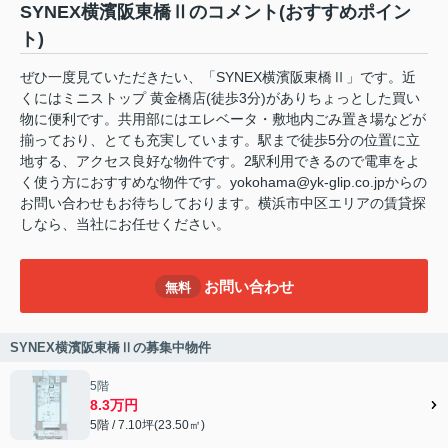
SYNEX横濱阪東橋Ⅱのコメント(おすすめポイン
ト)
ぜひ一度見ていただきたい、「SYNEX横濱阪東橋Ⅱ」です。近
くにはミニストップ 黄金橋店(徒歩3分)がありちょっとした買い
物に便利です。共用部にはエレベータ・敷地内ごみ置き場などが
揃っており、とても充実しています。駅まで徒歩5分の位置に立
地する、アクセス良好な物件です。2駅利用できるので電車をよ
く使う方におすすめな物件です。yokohama@yk-glip.co.jpからの
お問い合わせもお待ちしております。横浜市中区エリアの賃貸探
しなら、当社にお任せください。
お問い合わせ
無料
SYNEX横濱阪東橋Ⅱの募集中物件
5階
8.3万円
5階 / 7.10坪(23.50㎡)