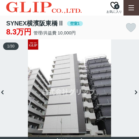
0
お気に入り
SYNEX横濱阪東橋Ⅱ
空室1
8.3万円
管理/共益費 10,000円
1
/
30