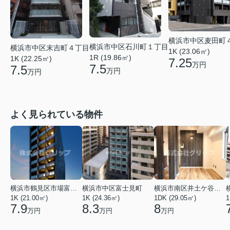
横浜市中区麦田町
横浜市中区石川町１丁目
横浜市中区末吉町４丁目
1K (23.06㎡)
1R (19.86㎡)
1K (22.25㎡)
7.25
万円
7.5
7.5
万円
万円
よく見られている物件
横浜市鶴見区市場富士見町
横浜市中区富士見町
横浜市南区井土ケ谷下町
1K (21.00㎡)
1K (24.36㎡)
1DK (29.05㎡)
1
7.9
8.3
8
万円
万円
万円