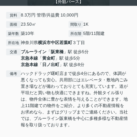
【外観パース】
8.3万円 管理/共益費 10,000円
賃料
23.50㎡
1K
面積
間取り
築10年
5階/11階建
築年数
所在階
神奈川県
横浜市中区
若葉町
３丁目
所在地
ブルーライン
「
阪東橋
」駅 徒歩5分
交通
京急本線
「
黄金町
」駅 徒歩5分
京急本線
「
日ノ出町
」駅 徒歩8分
ハックドラッグ曙町店まで徒歩4分にあるので、体調が
備考
悪くなっても安心。共用部にはエレベータ・敷地内ごみ
置き場などが備わっておりとても充実しています。道が
平坦だと買い物も快適にできますね。外観タイル張り
は、物件全体に豊かな表情を与えることができます。地
上11階建ての物件をご紹介。より多くの不動産情報を
お求めなら、まずはグリップまでご連絡ください。当社
では、ブルーライン阪東橋を中心に多種多様な不動産情
報を取り扱っております。