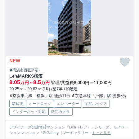
NEW
横浜市西区平沼
Le'aMARKS横濱
8.05
8.5
万円～
万円
管理/共益費8,000円～11,000円
20.25㎡～20.63㎡ (1K) /築7年 /10階建
京浜東北線「横浜」駅 徒歩11分
京急本線「戸部」駅 徒歩3分
駐輪場
オートロック
エレベーター
宅配ボックス
インターネット対応
防犯カメラ
デザイナーズ分譲賃貸マンション「Le'a（レア）」シリーズ、リノベー
ションマンション「G.Gallery（ジーギャラリー...
もっと見る