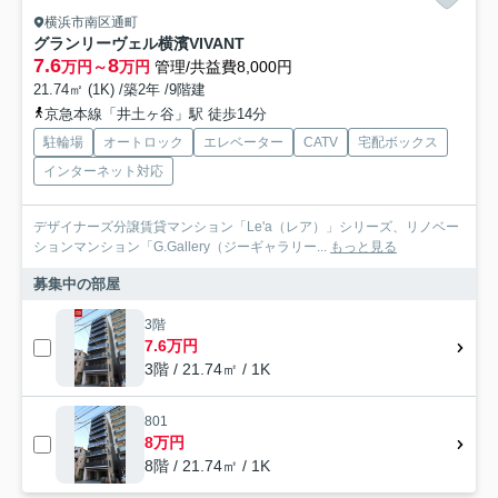
横浜市南区通町
グランリーヴェル横濱VIVANT
7.6
8
万円～
万円
管理/共益費8,000円
21.74㎡ (1K) /築2年 /9階建
京急本線「井土ヶ谷」駅 徒歩14分
駐輪場
オートロック
エレベーター
CATV
宅配ボックス
インターネット対応
デザイナーズ分譲賃貸マンション「Le'a（レア）」シリーズ、リノベー
ションマンション「G.Gallery（ジーギャラリー...
もっと見る
募集中の部屋
3階
7.6万円
3階 / 21.74㎡ / 1K
801
8万円
8階 / 21.74㎡ / 1K