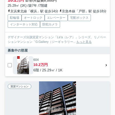
10.2
万円
管理/共益費8,000円
25.29㎡ (1K) /築7年 /7階建
京浜東北線「横浜」駅 徒歩14分
京急本線「戸部」駅 徒歩18分
駐輪場
オートロック
エレベーター
宅配ボックス
インターネット対応
防犯カメラ
デザイナーズ分譲賃貸マンション「Le'a（レア）」シリーズ、リノベー
ションマンション「G.Gallery（ジーギャラリー...
もっと見る
募集中の部屋
604
10.2万円
6階 / 25.29㎡ / 1K
賃貸マンション