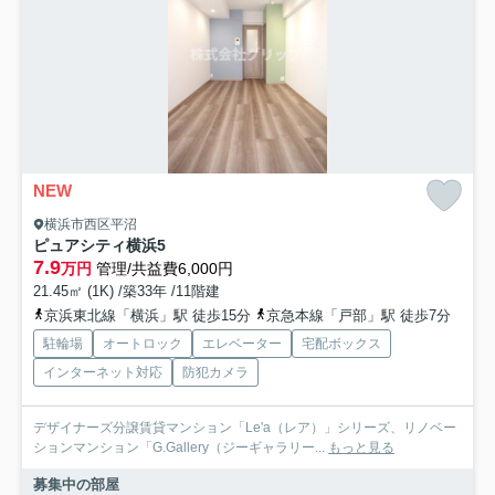
NEW
横浜市西区平沼
ピュアシティ横浜5
7.9
万円
管理/共益費6,000円
21.45㎡ (1K) /築33年 /11階建
京浜東北線「横浜」駅 徒歩15分
京急本線「戸部」駅 徒歩7分
駐輪場
オートロック
エレベーター
宅配ボックス
インターネット対応
防犯カメラ
デザイナーズ分譲賃貸マンション「Le'a（レア）」シリーズ、リノベー
ションマンション「G.Gallery（ジーギャラリー...
もっと見る
募集中の部屋