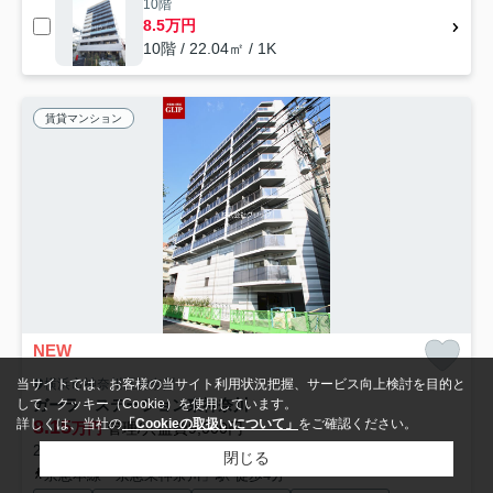
10階
8.5万円
10階 / 22.04㎡ / 1K
賃貸マンション
NEW
横浜市神奈川区神奈川
当サイトでは、お客様の当サイト利用状況把握、サービス向上検討を目的と
ガーラ・ステーション東神奈川
して、クッキー（Cookie）を使用しています。
8.15
詳しくは、当社の
「Cookieの取扱いについて」
をご確認ください。
万円
管理/共益費9,000円
20.00㎡ (1K) /築3年 /11階建
閉じる
京急本線「京急東神奈川」駅 徒歩4分