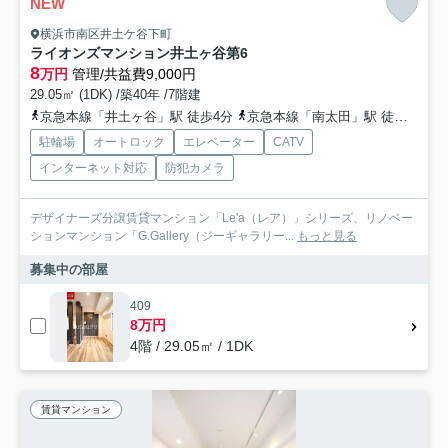
NEW
横浜市南区井土ケ谷下町
ライオンズマンション井土ヶ谷第6
8
万円
管理/共益費9,000円
29.05㎡ (1DK) /築40年 /7階建
京急本線「井土ヶ谷」駅 徒歩4分
京急本線「南太田」駅 徒歩14分
駐輪場
オートロック
エレベーター
CATV
インターネット対応
防犯カメラ
デザイナーズ分譲賃貸マンション「Le'a（レア）」シリーズ、リノベー
ションマンション「G.Gallery（ジーギャラリー...
もっと見る
募集中の部屋
409
8万円
4階 / 29.05㎡ / 1DK
賃貸マンション