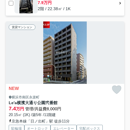
7.9万円
2階 / 22.38㎡ / 1K
賃貸マンション
NEW
横浜市南区永楽町
Le'a横濱大通り公園弐番館
7.4
万円
管理/共益費8,000円
20.15㎡ (1K) /築5年 /11階建
京急本線「日ノ出町」駅 徒歩11分
駐輪場
オートロック
エレベーター
宅配ボックス