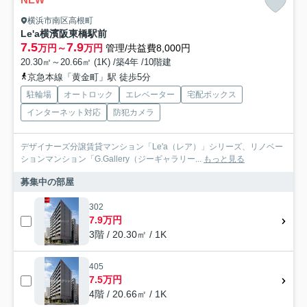
横浜市南区高根町
Le'a横濱阪東橋駅前
7.5
7.9
万円～
万円
管理/共益費8,000円
20.30㎡～20.66㎡ (1K) /築4年 /10階建
京急本線「黄金町」駅 徒歩5分
駐輪場
オートロック
エレベーター
宅配ボックス
インターネット対応
防犯カメラ
デザイナーズ分譲賃貸マンション「Le'a（レア）」シリーズ、リノベー
ションマンション「G.Gallery（ジーギャラリー...
もっと見る
募集中の部屋
302
7.9万円
3階 / 20.30㎡ / 1K
405
7.5万円
4階 / 20.66㎡ / 1K