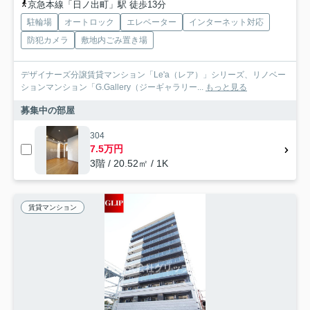
京急本線「日ノ出町」駅 徒歩13分
駐輪場
オートロック
エレベーター
インターネット対応
防犯カメラ
敷地内ごみ置き場
デザイナーズ分譲賃貸マンション「Le'a（レア）」シリーズ、リノベー
ションマンション「G.Gallery（ジーギャラリー...
もっと見る
募集中の部屋
304
7.5万円
3階 / 20.52㎡ / 1K
賃貸マンション