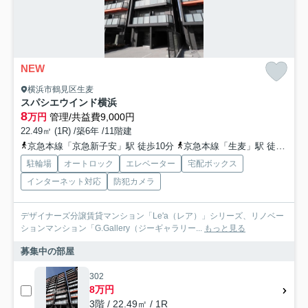
NEW
横浜市鶴見区生麦
スパシエウインド横浜
8
万円
管理/共益費9,000円
22.49㎡ (1R) /築6年 /11階建
京急本線「京急新子安」駅 徒歩10分
京急本線「生麦」駅 徒歩10分
駐輪場
オートロック
エレベーター
宅配ボックス
インターネット対応
防犯カメラ
デザイナーズ分譲賃貸マンション「Le'a（レア）」シリーズ、リノベー
ションマンション「G.Gallery（ジーギャラリー...
もっと見る
募集中の部屋
302
8万円
3階 / 22.49㎡ / 1R