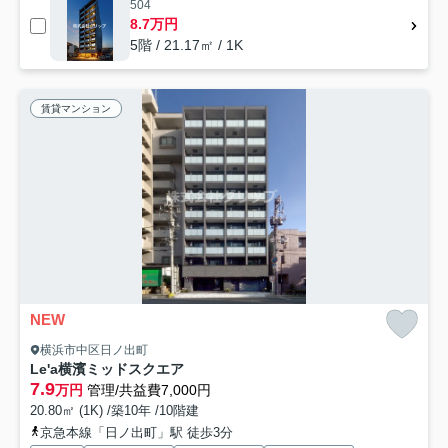
504
8.7万円
5階 / 21.17㎡ / 1K
賃貸マンション
NEW
横浜市中区日ノ出町
Le'a横濱ミッドスクエア
7.9
万円
管理/共益費7,000円
20.80㎡ (1K) /築10年 /10階建
京急本線「日ノ出町」駅 徒歩3分