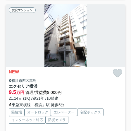
賃貸マンション
NEW
横浜市西区高島
エクセリア横浜
9.5
万円
管理/共益費9,000円
21.14㎡ (1K) /築21年 /10階建
東急東横線「横浜」駅 徒歩8分
駐輪場
オートロック
エレベーター
宅配ボックス
インターネット対応
防犯カメラ