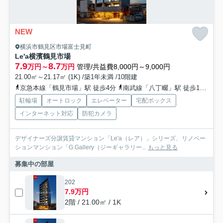
NEW
横浜市鶴見区市場富士見町
Le'a横濱鶴見市場
7.9
8.7
万円～
万円
管理/共益費8,000円～9,000円
21.00㎡～21.17㎡ (1K) /築1年未満 /10階建
京急本線「鶴見市場」駅 徒歩4分
南武線「八丁畷」駅 徒歩12分
駐輪場
オートロック
エレベーター
宅配ボックス
インターネット対応
防犯カメラ
デザイナーズ分譲賃貸マンション「Le'a（レア）」シリーズ、リノベー
ションマンション「G.Gallery（ジーギャラリー...
もっと見る
募集中の部屋
202
7.9万円
2階 / 21.00㎡ / 1K