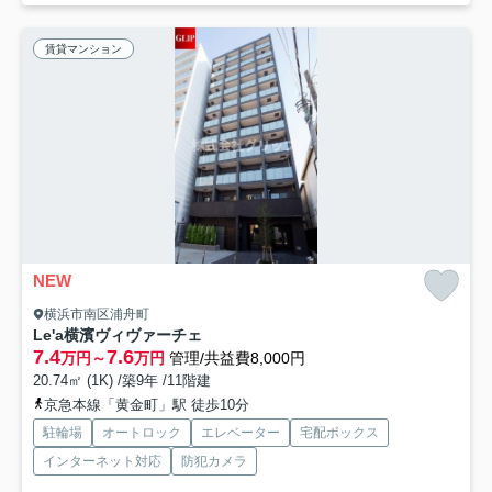
賃貸マンション
NEW
横浜市南区浦舟町
Le'a横濱ヴィヴァーチェ
7.4
7.6
万円～
万円
管理/共益費8,000円
20.74㎡ (1K) /築9年 /11階建
京急本線「黄金町」駅 徒歩10分
駐輪場
オートロック
エレベーター
宅配ボックス
インターネット対応
防犯カメラ