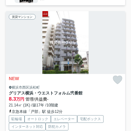
賃貸マンション
NEW
横浜市西区浜松町
グリアス横浜・ウエストフォルム弐番館
8.3
万円
管理/共益費-
21.14㎡ (1K) /築17年 /10階建
京急本線「戸部」駅 徒歩12分
駐輪場
オートロック
エレベーター
宅配ボックス
インターネット対応
防犯カメラ