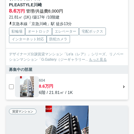
PLEASTYLE川崎
8.6
万円
管理/共益費8,000円
21.81㎡ (1K) /築17年 /10階建
京急本線「京急川崎」駅 徒歩13分
駐輪場
オートロック
エレベーター
宅配ボックス
インターネット対応
防犯カメラ
デザイナーズ分譲賃貸マンション「Le'a（レア）」シリーズ、リノベー
ションマンション「G.Gallery（ジーギャラリー...
もっと見る
募集中の部屋
604
8.6万円
6階 / 21.81㎡ / 1K
賃貸マンション