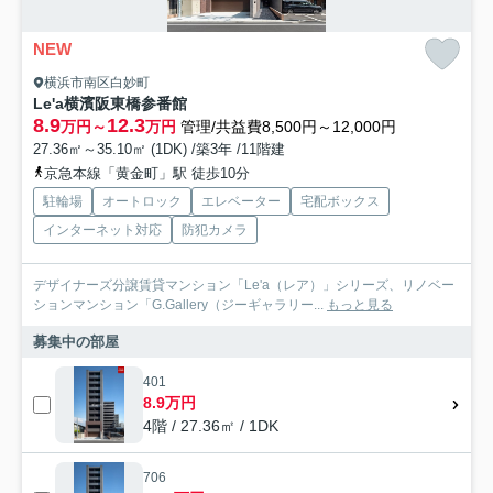
NEW
横浜市南区白妙町
Le'a横濱阪東橋参番館
8.9
12.3
万円～
万円
管理/共益費8,500円～12,000円
27.36㎡～35.10㎡ (1DK) /築3年 /11階建
京急本線「黄金町」駅 徒歩10分
駐輪場
オートロック
エレベーター
宅配ボックス
インターネット対応
防犯カメラ
デザイナーズ分譲賃貸マンション「Le'a（レア）」シリーズ、リノベー
ションマンション「G.Gallery（ジーギャラリー...
もっと見る
募集中の部屋
401
8.9万円
4階 / 27.36㎡ / 1DK
706