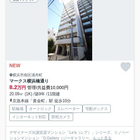
NEW
横浜市南区浦舟町
マークス横浜橋通り
8.2
万円
管理/共益費10,000円
20.09㎡ (1K) /築9年 /11階建
京急本線「黄金町」駅 徒歩10分
駐輪場
オートロック
エレベーター
宅配ボックス
インターネット対応
防犯カメラ
デザイナーズ分譲賃貸マンション「Le'a（レア）」シリーズ、リノベー
ションマンション「G.Gallery（ジーギャラリー...
もっと見る