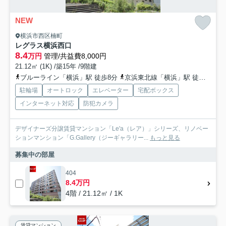
NEW
横浜市西区楠町
レグラス横浜西口
8.4
万円
管理/共益費8,000円
21.12㎡ (1K) /築15年 /9階建
ブルーライン「横浜」駅 徒歩8分
京浜東北線「横浜」駅 徒歩10分
駐輪場
オートロック
エレベーター
宅配ボックス
インターネット対応
防犯カメラ
デザイナーズ分譲賃貸マンション「Le'a（レア）」シリーズ、リノベー
ションマンション「G.Gallery（ジーギャラリー...
もっと見る
募集中の部屋
404
8.4万円
4階 / 21.12㎡ / 1K
賃貸マンション