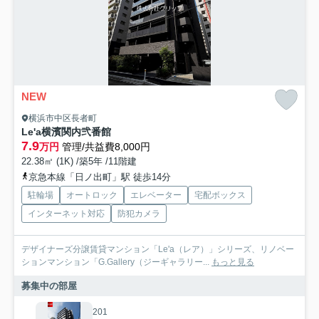
NEW
横浜市中区長者町
Le'a横濱関内弐番館
7.9
万円
管理/共益費8,000円
22.38㎡ (1K) /築5年 /11階建
京急本線「日ノ出町」駅 徒歩14分
駐輪場
オートロック
エレベーター
宅配ボックス
インターネット対応
防犯カメラ
デザイナーズ分譲賃貸マンション「Le'a（レア）」シリーズ、リノベー
ションマンション「G.Gallery（ジーギャラリー...
もっと見る
募集中の部屋
201