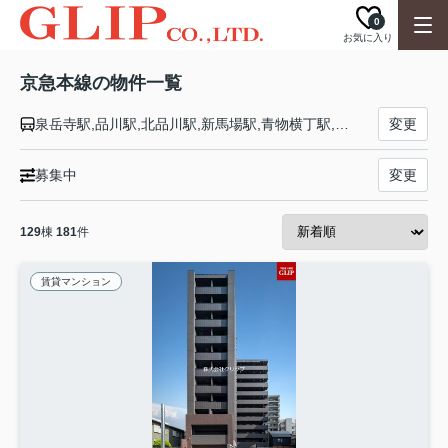
0
お気に入り
京急本線の物件一覧
泉岳寺駅,品川駅,北品川駅,新馬場駅,青物横丁駅,鮫洲駅,立会川駅,大森海岸駅,平和島駅,大森町駅,梅屋敷駅,京急蒲田駅,雑色駅,六郷土手駅,京急川崎駅,八丁畷駅,鶴見市場駅,京急鶴見駅,花月総持寺駅,生麦駅,京急新子安駅,子安駅,神奈川新町駅,京急東神奈川駅,神奈川駅,横浜駅,戸部駅,日ノ出町駅,黄金町駅,南太田駅,井土ヶ谷駅,弘明寺駅,上大岡駅,屏風浦駅,杉田駅,京急富岡駅,能見台駅,金沢文庫駅,金沢八景駅,追浜駅,京急田浦駅,安針塚駅,逸見駅,汐入駅,横須賀中央駅,県立大学駅,堀ノ内駅,京急大津駅,馬堀海岸駅,浦賀駅
変更
募集中
変更
129
棟
181
件
賃貸マンション