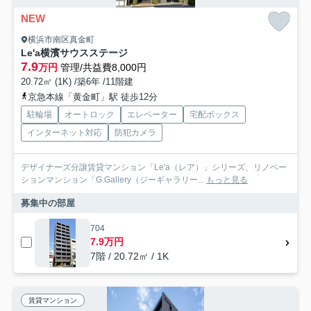
NEW
横浜市南区真金町
Le'a横濱サウスステージ
7.9
万円
管理/共益費8,000円
20.72㎡ (1K) /築6年 /11階建
京急本線「黄金町」駅 徒歩12分
駐輪場
オートロック
エレベーター
宅配ボックス
インターネット対応
防犯カメラ
デザイナーズ分譲賃貸マンション「Le'a（レア）」シリーズ、リノベー
ションマンション「G.Gallery（ジーギャラリー...
もっと見る
募集中の部屋
704
7.9万円
7階 / 20.72㎡ / 1K
賃貸マンション