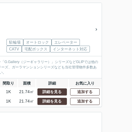
駐輪場
オートロック
エレベーター
CATV
宅配ボックス
インターネット対応
.Gallery（ジーギャラリー）」シリーズなどGLIPでは他の
リーズ、ガーラマンションシリーズなども当社管理物件多数あ
い。
間取り
面積
詳細
お気に入り
1K
21.74㎡
詳細を見る
追加する
1K
21.74㎡
詳細を見る
追加する