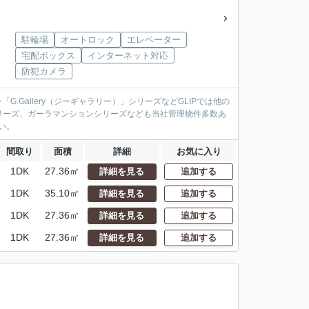
駐輪場
オートロック
エレベーター
宅配ボックス
インターネット対応
防犯カメラ
.Gallery（ジーギャラリー）」シリーズなどGLIPでは他の
リーズ、ガーラマンションシリーズなども当社管理物件多数あ
い。
間取り
面積
詳細
お気に入り
1DK
27.36㎡
詳細を見る
追加する
1DK
35.10㎡
詳細を見る
追加する
1DK
27.36㎡
詳細を見る
追加する
1DK
27.36㎡
詳細を見る
追加する