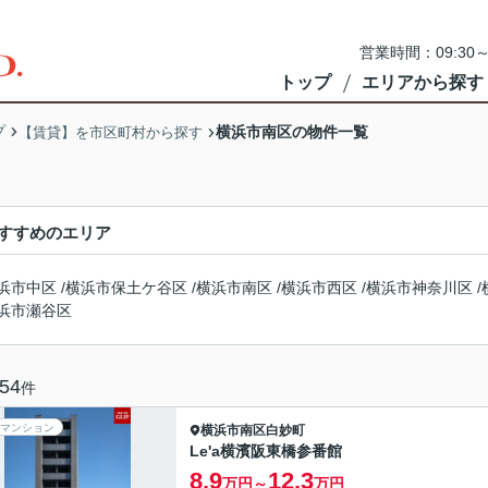
営業時間：09:3
トップ
エリアから探す
プ
横浜市南区の物件一覧
【賃貸】を市区町村から探す
すすめのエリア
浜市中区
/
横浜市保土ケ谷区
/
横浜市南区
/
横浜市西区
/
横浜市神奈川区
/
浜市瀬谷区
54
件
マンション
横浜市南区
白妙町
Le'a横濱阪東橋参番館
8.9
12.3
万円～
万円