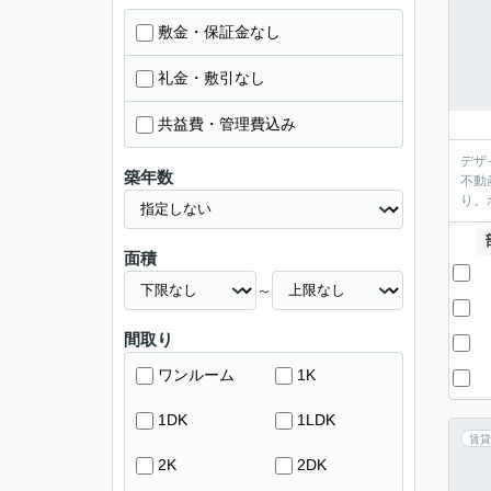
敷金・保証金なし
礼金・敷引なし
共益費・管理費込み
デザ
築年数
不動
り。
面積
～
間取り
ワンルーム
1K
1DK
1LDK
賃貸
2K
2DK