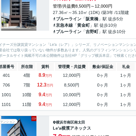
管理/共益費8,500円～12,000円
27.36㎡～35.10㎡ (1DK) /築3年 /11階建
ブルーライン
「
阪東橋
」駅 徒歩5分
京急本線
「
黄金町
」駅 徒歩10分
ブルーライン
「
吉野町
」駅 徒歩10分
イナーズ分譲賃貸マンション「Le'a（レア）」シリーズ、リノベーションマンション「G
産会社では取り扱っていない物件が多数あります。人気のグリフィンマンションシ
ポータルサイト掲載不可の未公開物件は当社HP「グリップ横浜本店」で検索くださ
部屋番号
所在階
賃料
管理費・共益費
敷金/保証金
礼金
8.9
401
4階
12,000円
0ヶ月
1ヶ月
万円
12.3
706
7階
8,500円
0ヶ月
1ヶ月
万円
9.4
1001
10階
10,000円
0ヶ月
1ヶ月
万円
9.4
1101
11階
12,000円
0ヶ月
1ヶ月
万円
マンション
横浜市南区
南太田
Le'a横濱アネックス