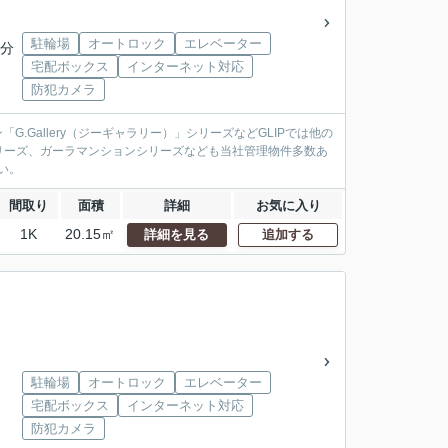
駐輪場
オートロック
エレベーター
4分
宅配ボックス
インターネット対応
防犯カメラ
.Gallery（ジーギャラリー）」シリーズなどGLIPでは他の
リーズ、ガーラマンションシリーズなども当社管理物件多数あ
い。
間取り
面積
詳細
お気に入り
1K
20.15㎡
詳細を見る
追加する
駐輪場
オートロック
エレベーター
宅配ボックス
インターネット対応
防犯カメラ