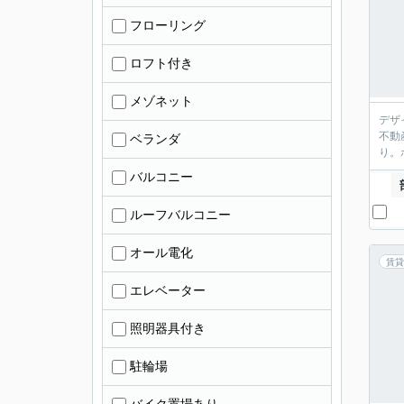
フローリング
ロフト付き
メゾネット
デザ
不動
ベランダ
り。
バルコニー
ルーフバルコニー
オール電化
賃貸
エレベーター
照明器具付き
駐輪場