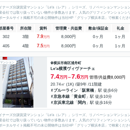
イナーズ分譲賃貸マンション「Le'a（レア）」シリーズ、リノベーションマンション「G
産会社では取り扱っていない物件が多数あります。人気のグリフィンマンションシ
ポータルサイト掲載不可の未公開物件は当社HP「グリップ横浜本店」で検索くださ
部屋番号
所在階
賃料
管理費・共益費
敷金/保証金
礼金
7.9
302
3階
8,000円
0ヶ月
1ヶ月
万円
7.5
405
4階
8,000円
0ヶ月
1ヶ月
万円
マンション
横浜市南区
浦舟町
Le'a横濱ヴィヴァーチェ
7.4
7.6
万円～
万円
管理/共益費8,000円
20.74㎡ (1K) /築9年 /11階建
ブルーライン
「
阪東橋
」駅 徒歩6分
京急本線
「
黄金町
」駅 徒歩10分
京浜東北線
「
関内
」駅 徒歩16分
イナーズ分譲賃貸マンション「Le'a（レア）」シリーズ、リノベーションマンション「G
産会社では取り扱っていない物件が多数あります。人気のグリフィンマンションシ
ポータルサイト掲載不可の未公開物件は当社HP「グリップ横浜本店」で検索くださ