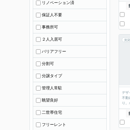
リノベーション済
保証人不要
事務所可
２人入居可
賃貸
バリアフリー
分割可
分譲タイプ
管理人常駐
デザ
不動
眺望良好
り。
二世帯住宅
フリーレント