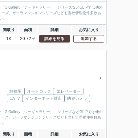
.Gallery（ジーギャラリー）」シリーズなどGLIPでは他の
リーズ、ガーラマンションシリーズなども当社管理物件多数あ
い。
間取り
面積
詳細
お気に入り
1K
20.72㎡
詳細を見る
追加する
駐輪場
オートロック
エレベーター
CATV
インターネット対応
防犯カメラ
.Gallery（ジーギャラリー）」シリーズなどGLIPでは他の
リーズ、ガーラマンションシリーズなども当社管理物件多数あ
い。
間取り
面積
詳細
お気に入り