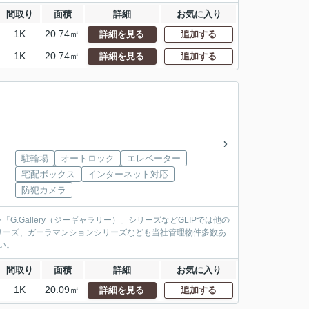
間取り
面積
詳細
お気に入り
1K
20.74㎡
詳細を見る
追加する
1K
20.74㎡
詳細を見る
追加する
駐輪場
オートロック
エレベーター
宅配ボックス
インターネット対応
防犯カメラ
.Gallery（ジーギャラリー）」シリーズなどGLIPでは他の
リーズ、ガーラマンションシリーズなども当社管理物件多数あ
い。
間取り
面積
詳細
お気に入り
1K
20.09㎡
詳細を見る
追加する