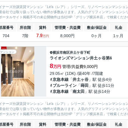
イナーズ分譲賃貸マンション「Le'a（レア）」シリーズ、リノベーションマンション「G
産会社では取り扱っていない物件が多数あります。人気のグリフィンマンションシ
ポータルサイト掲載不可の未公開物件は当社HP「グリップ横浜本店」で検索くださ
部屋番号
所在階
賃料
管理費・共益費
敷金/保証金
礼金
7.9
704
7階
8,000円
0ヶ月
1ヶ月
万円
マンション
横浜市南区
井土ケ谷下町
ライオンズマンション井土ヶ谷第6
8
万円
管理/共益費9,000円
29.05㎡ (1DK) /築40年 /7階建
京急本線
「
井土ヶ谷
」駅 徒歩4分
ブルーライン
「
蒔田
」駅 徒歩11分
京急本線
「
南太田
」駅 徒歩14分
イナーズ分譲賃貸マンション「Le'a（レア）」シリーズ、リノベーションマンション「G
産会社では取り扱っていない物件が多数あります。人気のグリフィンマンションシ
ポータルサイト掲載不可の未公開物件は当社HP「グリップ横浜本店」で検索くださ
部屋番号
所在階
賃料
管理費・共益費
敷金/保証金
礼金