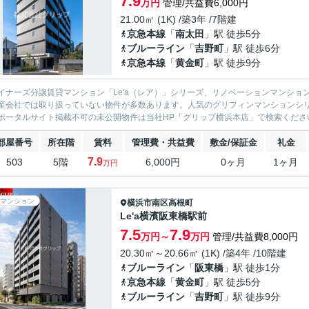
7.9
万円
管理/共益費6,000円
21.00㎡ (1K) /築3年 /7階建
京急本線
「
南太田
」駅 徒歩5分
ブルーライン
「
吉野町
」駅 徒歩6分
京急本線
「
黄金町
」駅 徒歩9分
イナーズ分譲賃貸マンション「Le'a（レア）」シリーズ、リノベーションマンション「G
産会社では取り扱っていない物件が多数あります。人気のグリフィンマンションシ
ポータルサイト掲載不可の未公開物件は当社HP「グリップ横浜本店」で検索くださ
部屋番号
所在階
賃料
管理費・共益費
敷金/保証金
礼金
7.9
503
5階
6,000円
0ヶ月
1ヶ月
万円
マンション
横浜市南区
高根町
Le'a横濱阪東橋駅前
7.5
7.9
万円～
万円
管理/共益費8,000円
20.30㎡～20.66㎡ (1K) /築4年 /10階建
ブルーライン
「
阪東橋
」駅 徒歩1分
京急本線
「
黄金町
」駅 徒歩5分
ブルーライン
「
吉野町
」駅 徒歩9分