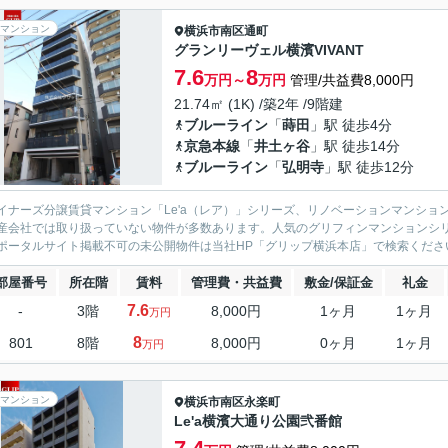
マンション
横浜市南区
通町
グランリーヴェル横濱VIVANT
7.6
8
万円～
万円
管理/共益費8,000円
21.74㎡ (1K) /築2年 /9階建
ブルーライン
「
蒔田
」駅 徒歩4分
京急本線
「
井土ヶ谷
」駅 徒歩14分
ブルーライン
「
弘明寺
」駅 徒歩12分
イナーズ分譲賃貸マンション「Le'a（レア）」シリーズ、リノベーションマンション「G
産会社では取り扱っていない物件が多数あります。人気のグリフィンマンションシ
ポータルサイト掲載不可の未公開物件は当社HP「グリップ横浜本店」で検索くださ
部屋番号
所在階
賃料
管理費・共益費
敷金/保証金
礼金
7.6
-
3階
8,000円
1ヶ月
1ヶ月
万円
8
801
8階
8,000円
0ヶ月
1ヶ月
万円
マンション
横浜市南区
永楽町
Le'a横濱大通り公園弐番館