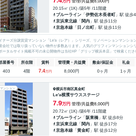
7.4
万円
管理/共益費8,000円
20.15㎡ (1K) /築5年 /11階建
ブルーライン
「
伊勢佐木長者町
」駅 徒歩
京浜東北線
「
関内
」駅 徒歩11分
京急本線
「
日ノ出町
」駅 徒歩11分
イナーズ分譲賃貸マンション「Le'a（レア）」シリーズ、リノベーションマンション「G
産会社では取り扱っていない物件が多数あります。人気のグリフィンマンションシ
ポータルサイト掲載不可の未公開物件は当社HP「グリップ横浜本店」で検索くださ
部屋番号
所在階
賃料
管理費・共益費
敷金/保証金
礼金
7.4
403
4階
8,000円
0ヶ月
1ヶ月
万円
マンション
横浜市南区
真金町
Le'a横濱サウスステージ
7.9
万円
管理/共益費8,000円
20.72㎡ (1K) /築6年 /11階建
ブルーライン
「
阪東橋
」駅 徒歩8分
京浜東北線
「
関内
」駅 徒歩17分
京急本線
「
黄金町
」駅 徒歩12分