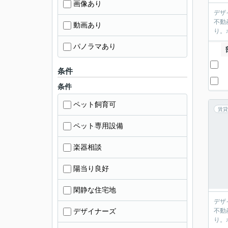
画像あり
デザ
不動
動画あり
り。
パノラマあり
条件
条件
ペット飼育可
賃貸
ペット専用設備
楽器相談
陽当り良好
閑静な住宅地
デザ
デザイナーズ
不動
り。