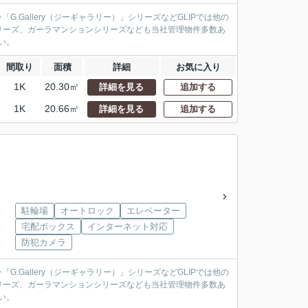
.Gallery（ジーギャラリー）」シリーズなどGLIPでは他の
リーズ、ガーラマンションシリーズなども当社管理物件多数あ
い。
間取り
面積
詳細
お気に入り
1K
20.30㎡
詳細を見る
追加する
1K
20.66㎡
詳細を見る
追加する
駐輪場
オートロック
エレベーター
宅配ボックス
インターネット対応
防犯カメラ
.Gallery（ジーギャラリー）」シリーズなどGLIPでは他の
リーズ、ガーラマンションシリーズなども当社管理物件多数あ
い。