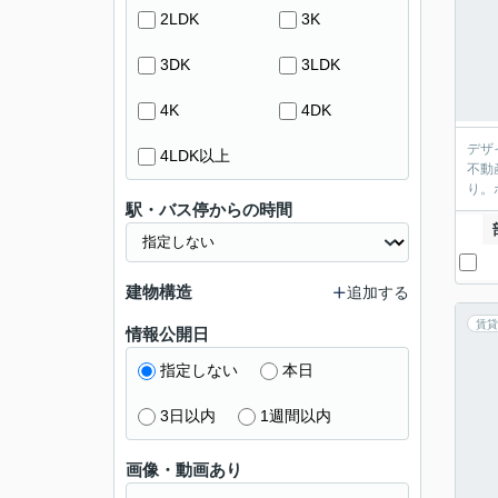
2LDK
3K
3DK
3LDK
4K
4DK
デザ
4LDK以上
不動
り。
駅・バス停からの時間
建物構造
追加する
賃貸
情報公開日
指定しない
本日
3日以内
1週間以内
画像・動画あり