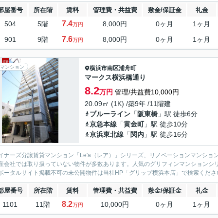
部屋番号
所在階
賃料
管理費・共益費
敷金/保証金
礼金
7.4
504
5階
8,000円
0ヶ月
1ヶ月
万円
7.6
901
9階
8,000円
0ヶ月
1ヶ月
万円
マンション
横浜市南区
浦舟町
マークス横浜橋通り
8.2
万円
管理/共益費10,000円
20.09㎡ (1K) /築9年 /11階建
ブルーライン
「
阪東橋
」駅 徒歩6分
京急本線
「
黄金町
」駅 徒歩10分
京浜東北線
「
関内
」駅 徒歩16分
イナーズ分譲賃貸マンション「Le'a（レア）」シリーズ、リノベーションマンション「G
産会社では取り扱っていない物件が多数あります。人気のグリフィンマンションシ
ポータルサイト掲載不可の未公開物件は当社HP「グリップ横浜本店」で検索くださ
部屋番号
所在階
賃料
管理費・共益費
敷金/保証金
礼金
8.2
1101
11階
10,000円
0ヶ月
1ヶ月
万円