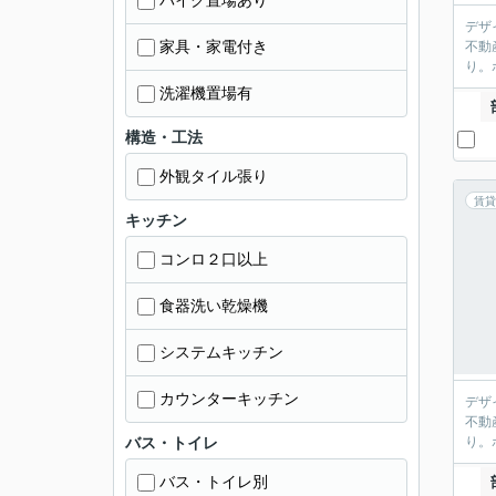
バイク置場あり
デザ
家具・家電付き
不動
り。
洗濯機置場有
構造・工法
外観タイル張り
賃貸
キッチン
コンロ２口以上
食器洗い乾燥機
システムキッチン
カウンターキッチン
デザ
不動
バス・トイレ
り。
バス・トイレ別