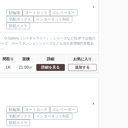
駐輪場
オートロック
エレベーター
宅配ボックス
インターネット対応
防犯カメラ
.Gallery（ジーギャラリー）」シリーズなどGLIPでは他の
リーズ、ガーラマンションシリーズなども当社管理物件多数あ
い。
間取り
面積
詳細
お気に入り
1K
21.00㎡
詳細を見る
追加する
駐輪場
オートロック
エレベーター
宅配ボックス
インターネット対応
防犯カメラ