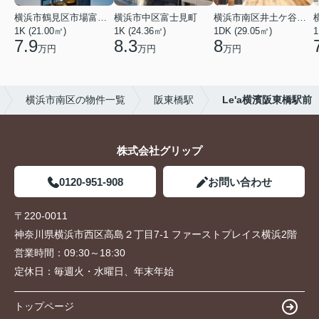
横浜市鶴見区市場富士見町
横浜市中区富士見町
横浜市南区井土ケ谷下町
1K (21.00㎡)
1K (24.36㎡)
1DK (29.05㎡)
1
7.9
8.3
8
万円
万円
万円
横浜市南区の物件一覧
阪東橋駅
Le'a横濱阪東橋駅前
株式会社グリップ
0120-951-908
お問い合わせ
〒220-0011
神奈川県横浜市西区高島２丁目7-1 ファーストプレイス横浜2階
営業時間：
09:30～18:30
定休日：
毎週火・水曜日、年末年始
トップページ