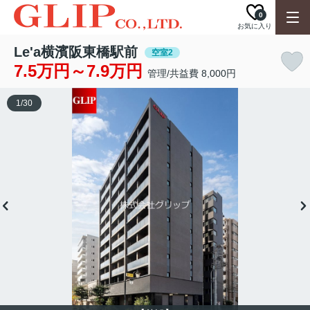
0
お気に入り
Le'a横濱阪東橋駅前
空室2
7.5万円～7.9万円
管理/共益費 8,000円
1
/
30