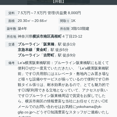
【外観】
7.5万円～7.9万円 管理/共益費 8,000円
賃料
20.30㎡～20.66㎡
1K
面積
間取り
築4年
3階/10階建
築年数
所在階
神奈川県
横浜市南区
高根町
４丁目23-12
所在地
ブルーライン
「
阪東橋
」駅 徒歩1分
交通
京急本線
「
黄金町
」駅 徒歩5分
ブルーライン
「
吉野町
」駅 徒歩9分
Le'a横濱阪東橋駅前：ブルーライン阪東橋駅にも近くて
備考
便利◎ぜひ一度見ていただきたい、「Le'a横濱阪東橋駅
前」です◎共用部にはエレベータ・敷地内ごみ置き場な
ど様々な設備やサービスが揃っているので便利です◎外
観タイル張りは、耐水効果があるので、とても魅力的で
す◎2駅利用できる立地となっていて、アクセスが良い
です◎ブルーライン阪東橋周辺で賃貸をお探しでした
ら、横浜市南区の情報豊富な当社にお任せください◎E
メールでのお問い合わせはお気軽にyokohama@yk-
glip.co.jpへどうぞ◎知識豊富なスタッフがご連絡いたし