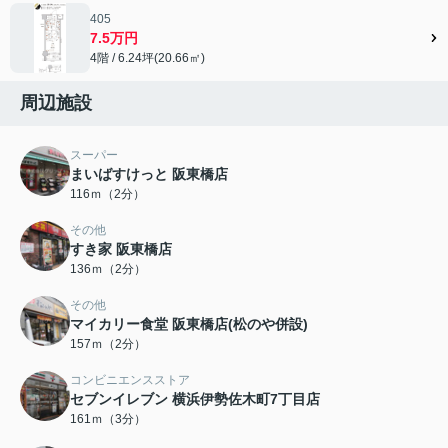
405
7.5万円
4階 / 6.24坪(20.66㎡)
周辺施設
スーパー
まいばすけっと 阪東橋店
116ｍ（2分）
その他
すき家 阪東橋店
136ｍ（2分）
その他
マイカリー食堂 阪東橋店(松のや併設)
157ｍ（2分）
コンビニエンスストア
セブンイレブン 横浜伊勢佐木町7丁目店
161ｍ（3分）