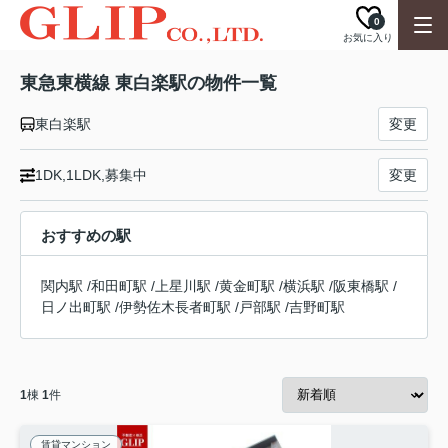
0
お気に入り
東急東横線 東白楽駅の物件一覧
東白楽駅
変更
1DK,1LDK,募集中
変更
おすすめの駅
関内駅
/
和田町駅
/
上星川駅
/
黄金町駅
/
横浜駅
/
阪東橋駅
/
日ノ出町駅
/
伊勢佐木長者町駅
/
戸部駅
/
吉野町駅
1
棟
1
件
賃貸マンション