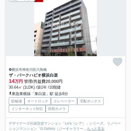
横浜市神奈川区六角橋
ザ・パークハビオ横浜白楽
14
万円
管理/共益費20,000円
30.64㎡ (1LDK) /築1年 /10階建
東急東横線「東白楽」駅 徒歩8分
駐輪場
オートロック
エレベーター
宅配ボックス
インターネット対応
防犯カメラ
デザイナーズ分譲賃貸マンション「Le'a（レア）」シリーズ、リノベー
ションマンション「G.Gallery（ジーギャラリー...
もっと見る