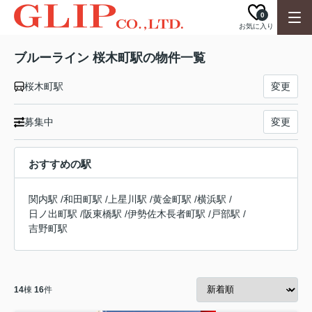
0
お気に入り
ブルーライン 桜木町駅の物件一覧
桜木町駅
変更
募集中
変更
おすすめの駅
関内駅
/
和田町駅
/
上星川駅
/
黄金町駅
/
横浜駅
/
日ノ出町駅
/
阪東橋駅
/
伊勢佐木長者町駅
/
戸部駅
/
吉野町駅
14
棟
16
件