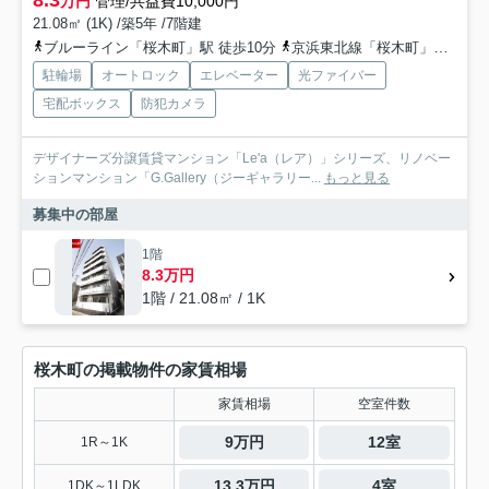
8.3
万円
管理/共益費10,000円
21.08㎡ (1K) /築5年 /7階建
ブルーライン「桜木町」駅 徒歩10分
京浜東北線「桜木町」駅 徒歩11分
駐輪場
オートロック
エレベーター
光ファイバー
宅配ボックス
防犯カメラ
デザイナーズ分譲賃貸マンション「Le'a（レア）」シリーズ、リノベー
ションマンション「G.Gallery（ジーギャラリー...
もっと見る
募集中の部屋
1階
8.3万円
1階 / 21.08㎡ / 1K
桜木町の掲載物件の家賃相場
家賃相場
空室件数
9万円
12室
1R～1K
13.3万円
4室
1DK～1LDK