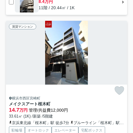
8.4万円
11階 / 20.44㎡ / 1K
賃貸マンション
横浜市西区宮崎町
メイクスアート桜木町
14.7
万円
管理/共益費12,000円
33.61㎡ (1K) /新築 /5階建
京浜東北線「桜木町」駅 徒歩7分
ブルーライン「桜木町」駅 徒歩9分
駐輪場
オートロック
エレベーター
宅配ボックス