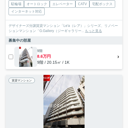
駐輪場
オートロック
エレベーター
CATV
宅配ボックス
インターネット対応
デザイナーズ分譲賃貸マンション「Le'a（レア）」シリーズ、リノベー
ションマンション「G.Gallery（ジーギャラリー...
もっと見る
募集中の部屋
9階
8.6万円
9階 / 20.15㎡ / 1K
賃貸マンション