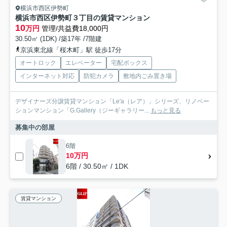
横浜市西区伊勢町
横浜市西区伊勢町３丁目の賃貸マンション
10
万円
管理/共益費18,000円
30.50㎡ (1DK) /築17年 /7階建
京浜東北線「桜木町」駅 徒歩17分
オートロック
エレベーター
宅配ボックス
インターネット対応
防犯カメラ
敷地内ごみ置き場
デザイナーズ分譲賃貸マンション「Le'a（レア）」シリーズ、リノベー
ションマンション「G.Gallery（ジーギャラリー...
もっと見る
募集中の部屋
6階
10万円
6階 / 30.50㎡ / 1DK
賃貸マンション