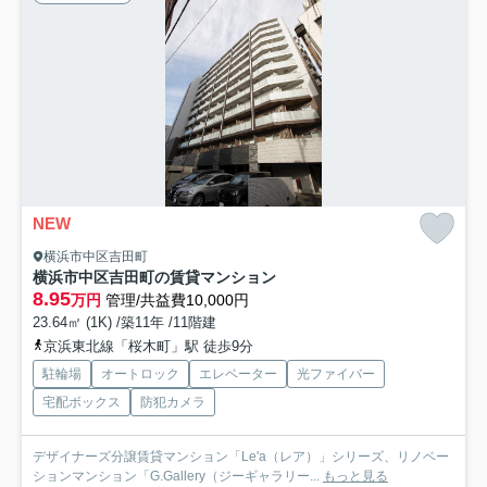
NEW
横浜市中区吉田町
横浜市中区吉田町の賃貸マンション
8.95
万円
管理/共益費10,000円
23.64㎡ (1K) /築11年 /11階建
京浜東北線「桜木町」駅 徒歩9分
駐輪場
オートロック
エレベーター
光ファイバー
宅配ボックス
防犯カメラ
デザイナーズ分譲賃貸マンション「Le'a（レア）」シリーズ、リノベー
ションマンション「G.Gallery（ジーギャラリー...
もっと見る