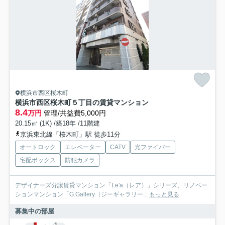
横浜市西区桜木町
横浜市西区桜木町５丁目の賃貸マンション
8.4
万円
管理/共益費5,000円
20.15㎡ (1K) /築18年 /11階建
京浜東北線「桜木町」駅 徒歩11分
オートロック
エレベーター
CATV
光ファイバー
宅配ボックス
防犯カメラ
デザイナーズ分譲賃貸マンション「Le'a（レア）」シリーズ、リノベー
ションマンション「G.Gallery（ジーギャラリー...
もっと見る
募集中の部屋