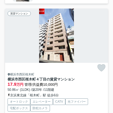
賃貸マンション
横浜市西区桜木町
横浜市西区桜木町４丁目の賃貸マンション
17.9
万円
管理/共益費10,000円
50.86㎡ (1LDK) /築20年 /11階建
京浜東北線「桜木町」駅 徒歩6分
オートロック
エレベーター
CATV
光ファイバー
宅配ボックス
防犯カメラ