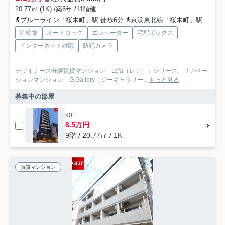
20.77㎡ (1K) /築6年 /11階建
ブルーライン「桜木町」駅 徒歩6分
京浜東北線「桜木町」駅 徒歩8分
駐輪場
オートロック
エレベーター
宅配ボックス
インターネット対応
防犯カメラ
デザイナーズ分譲賃貸マンション「Le'a（レア）」シリーズ、リノベー
ションマンション「G.Gallery（ジーギャラリー...
もっと見る
募集中の部屋
901
8.5万円
9階 / 20.77㎡ / 1K
賃貸マンション