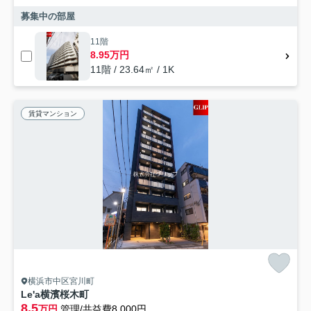
募集中の部屋
11階
8.95万円
11階 / 23.64㎡ / 1K
賃貸マンション
横浜市中区宮川町
Le'a横濱桜木町
8.5
万円
管理/共益費8,000円