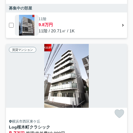
募集中の部屋
11階
9.8万円
11階 / 20.71㎡ / 1K
賃貸マンション
横浜市西区東ケ丘
Log桜木町クラシック