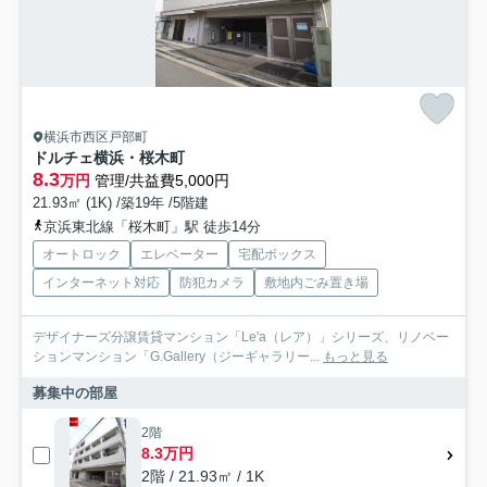
横浜市西区戸部町
ドルチェ横浜・桜木町
8.3
万円
管理/共益費5,000円
21.93㎡ (1K) /築19年 /5階建
京浜東北線「桜木町」駅 徒歩14分
オートロック
エレベーター
宅配ボックス
インターネット対応
防犯カメラ
敷地内ごみ置き場
デザイナーズ分譲賃貸マンション「Le'a（レア）」シリーズ、リノベー
ションマンション「G.Gallery（ジーギャラリー...
もっと見る
募集中の部屋
2階
8.3万円
2階 / 21.93㎡ / 1K