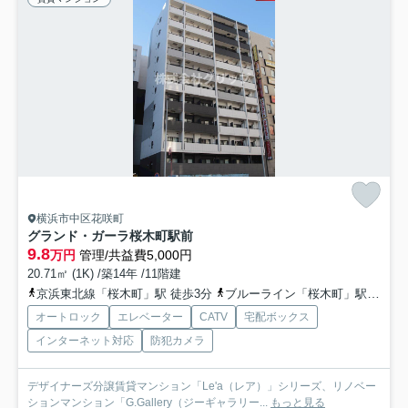
横浜市中区花咲町
グランド・ガーラ桜木町駅前
9.8
万円
管理/共益費5,000円
20.71㎡ (1K) /築14年 /11階建
京浜東北線「桜木町」駅 徒歩3分
ブルーライン「桜木町」駅 徒歩1分
オートロック
エレベーター
CATV
宅配ボックス
インターネット対応
防犯カメラ
デザイナーズ分譲賃貸マンション「Le'a（レア）」シリーズ、リノベー
ションマンション「G.Gallery（ジーギャラリー...
もっと見る