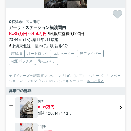
横浜市中区吉田町
ガーラ・ステーション横濱関内
8.35
8.4
万円～
万円
管理/共益費9,000円
20.44㎡ (1K) /築11年 /11階建
京浜東北線「桜木町」駅 徒歩9分
駐輪場
オートロック
エレベーター
光ファイバー
宅配ボックス
防犯カメラ
デザイナーズ分譲賃貸マンション「Le'a（レア）」シリーズ、リノベー
ションマンション「G.Gallery（ジーギャラリー...
もっと見る
募集中の部屋
9階
8.35万円
9階 / 20.44㎡ / 1K
11階