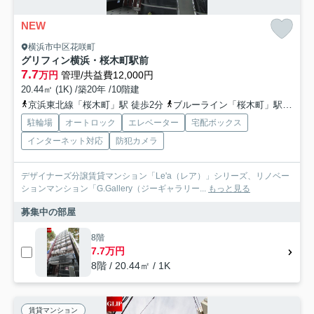
NEW
横浜市中区花咲町
グリフィン横浜・桜木町駅前
7.7
万円
管理/共益費12,000円
20.44㎡ (1K) /築20年 /10階建
京浜東北線「桜木町」駅 徒歩2分
ブルーライン「桜木町」駅 徒歩1分
駐輪場
オートロック
エレベーター
宅配ボックス
インターネット対応
防犯カメラ
デザイナーズ分譲賃貸マンション「Le'a（レア）」シリーズ、リノベー
ションマンション「G.Gallery（ジーギャラリー...
もっと見る
募集中の部屋
8階
7.7万円
8階 / 20.44㎡ / 1K
賃貸マンション