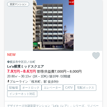
賃貸マンション
NEW
横浜市中区日ノ出町
Le'a横濱ミッドスクエア
7.9
8.6
万円～
万円
管理/共益費7,000円～8,000円
20.80㎡～30.13㎡ (1K～1DK) /築10年 /10階建
ブルーライン「桜木町」駅 徒歩9分
駐輪場
オートロック
エレベーター
CATV
宅配ボックス
インターネット対応
デザイナーズ分譲賃貸マンション「Le'a（レア）」シリーズ、リノベー