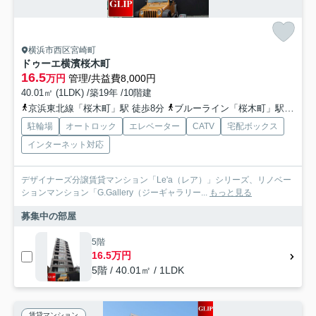
横浜市西区宮崎町
ドゥーエ横濱桜木町
16.5
万円
管理/共益費8,000円
40.01㎡ (1LDK) /築19年 /10階建
京浜東北線「桜木町」駅 徒歩8分
ブルーライン「桜木町」駅 徒歩7分
駐輪場
オートロック
エレベーター
CATV
宅配ボックス
インターネット対応
デザイナーズ分譲賃貸マンション「Le'a（レア）」シリーズ、リノベー
ションマンション「G.Gallery（ジーギャラリー...
もっと見る
募集中の部屋
5階
16.5万円
5階 / 40.01㎡ / 1LDK
賃貸マンション