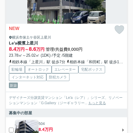
NEW
横浜市保土ケ谷区上星川
Le'a横濱上星川
8.4
8.6
万円～
万円
管理/共益費8,000円
23.78㎡～25.02㎡ (1DK) /予定 /5階建
相鉄本線「上星川」駅 徒歩7分
相鉄本線「和田町」駅 徒歩17分
相
駐輪場
オートロック
エレベーター
宅配ボックス
インターネット対応
防犯カメラ
新築
デザイナーズ分譲賃貸マンション「Le'a（レア）」シリーズ、リノベー
ションマンション「G.Gallery（ジーギャラリー...
もっと見る
募集中の部屋
504
8.4万円