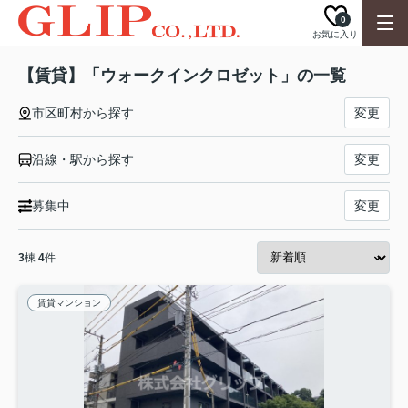
0
お気に入り
【賃貸】「ウォークインクロゼット」の一覧
市区町村から探す
変更
沿線・駅から探す
変更
募集中
変更
3
棟
4
件
賃貸マンション