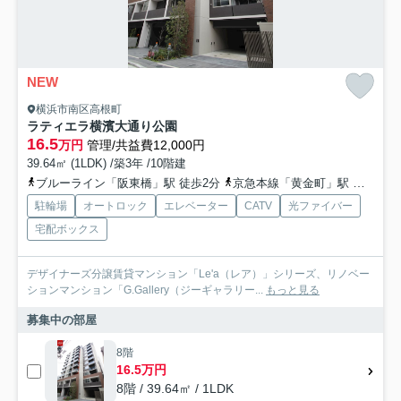
NEW
横浜市南区高根町
ラティエラ横濱大通り公園
16.5
万円
管理/共益費12,000円
39.64㎡ (1LDK) /築3年 /10階建
ブルーライン「阪東橋」駅 徒歩2分
京急本線「黄金町」駅 徒歩7分
駐輪場
オートロック
エレベーター
CATV
光ファイバー
宅配ボックス
デザイナーズ分譲賃貸マンション「Le'a（レア）」シリーズ、リノベー
ションマンション「G.Gallery（ジーギャラリー...
もっと見る
募集中の部屋
8階
16.5万円
8階 / 39.64㎡ / 1LDK