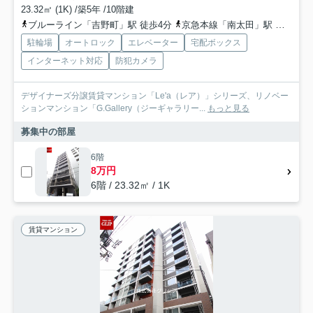
23.32㎡ (1K) /築5年 /10階建
ブルーライン「吉野町」駅 徒歩4分
京急本線「南太田」駅 徒歩11分
駐輪場
オートロック
エレベーター
宅配ボックス
インターネット対応
防犯カメラ
デザイナーズ分譲賃貸マンション「Le'a（レア）」シリーズ、リノベー
ションマンション「G.Gallery（ジーギャラリー...
もっと見る
募集中の部屋
6階
8万円
6階 / 23.32㎡ / 1K
賃貸マンション