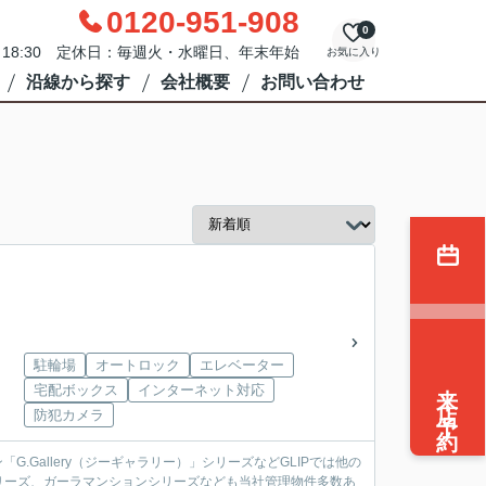
0120-951-908
0
0～18:30 定休日：毎週火・水曜日、年末年始
お気に入り
沿線から探す
会社概要
お問い合わせ
駐輪場
オートロック
エレベーター
来店予約
宅配ボックス
インターネット対応
防犯カメラ
.Gallery（ジーギャラリー）」シリーズなどGLIPでは他の
リーズ、ガーラマンションシリーズなども当社管理物件多数あ