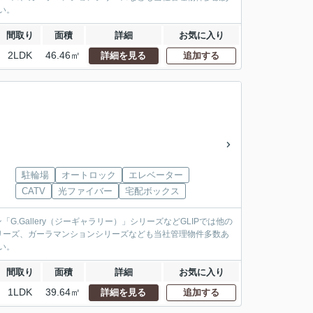
い。
間取り
面積
詳細
お気に入り
2LDK
46.46㎡
詳細を見る
追加する
駐輪場
オートロック
エレベーター
CATV
光ファイバー
宅配ボックス
.Gallery（ジーギャラリー）」シリーズなどGLIPでは他の
リーズ、ガーラマンションシリーズなども当社管理物件多数あ
い。
間取り
面積
詳細
お気に入り
1LDK
39.64㎡
詳細を見る
追加する