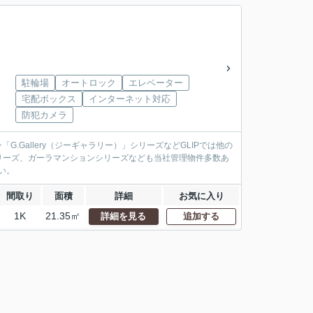
駐輪場
オートロック
エレベーター
宅配ボックス
インターネット対応
防犯カメラ
.Gallery（ジーギャラリー）」シリーズなどGLIPでは他の
リーズ、ガーラマンションシリーズなども当社管理物件多数あ
い。
間取り
面積
詳細
お気に入り
1K
21.35㎡
詳細を見る
追加する