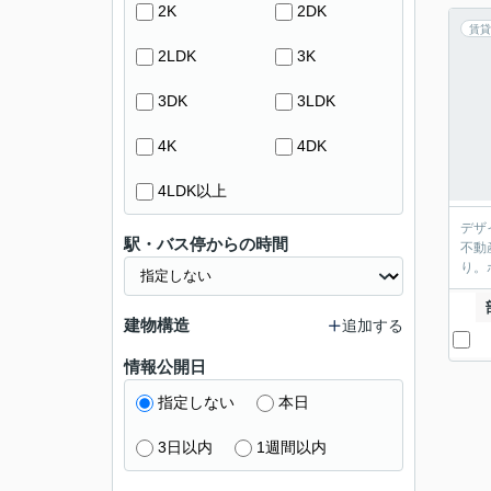
2K
2DK
賃貸
2LDK
3K
3DK
3LDK
4K
4DK
4LDK以上
デザ
駅・バス停からの時間
不動
り。
建物構造
追加する
情報公開日
指定しない
本日
3日以内
1週間以内