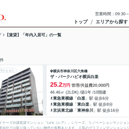
営業時間：09:3
トップ
エリアから探す
プ
【賃貸】「年内入居可」の一覧
件
マンション
横浜市神奈川区
六角橋
ザ・パークハビオ横浜白楽
25.2
万円
管理/共益費20,000円
46.46㎡ (2LDK) /築1年 /10階建
東急東横線
「
白楽
」駅 徒歩6分
東急東横線
「
東白楽
」駅 徒歩8分
京浜東北線
「
東神奈川
」駅 徒歩16分
イナーズ分譲賃貸マンション「Le'a（レア）」シリーズ、リノベーションマンション「G
産会社では取り扱っていない物件が多数あります。人気のグリフィンマンションシ