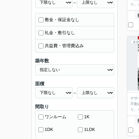
～
り。
敷金・保証金なし
礼金・敷引なし
賃貸
共益費・管理費込み
築年数
面積
～
デザ
不動
間取り
り。
ワンルーム
1K
1DK
1LDK