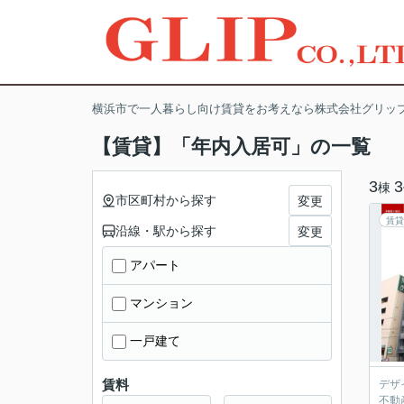
横浜市で一人暮らし向け賃貸をお考えなら株式会社グリッ
【賃貸】「年内入居可」の一覧
3
3
棟
市区町村から探す
変更
賃貸
沿線・駅から探す
変更
アパート
マンション
一戸建て
賃料
デザ
不動