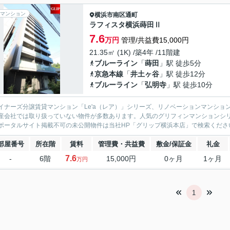
マンション
横浜市南区
通町
ラフィスタ横浜蒔田Ⅱ
7.6
万円
管理/共益費15,000円
21.35㎡ (1K) /築4年 /11階建
ブルーライン
「
蒔田
」駅 徒歩5分
京急本線
「
井土ヶ谷
」駅 徒歩12分
ブルーライン
「
弘明寺
」駅 徒歩10分
イナーズ分譲賃貸マンション「Le'a（レア）」シリーズ、リノベーションマンション「G
産会社では取り扱っていない物件が多数あります。人気のグリフィンマンションシ
ポータルサイト掲載不可の未公開物件は当社HP「グリップ横浜本店」で検索くださ
部屋番号
所在階
賃料
管理費・共益費
敷金/保証金
礼金
7.6
-
6階
15,000円
0ヶ月
1ヶ月
万円
1