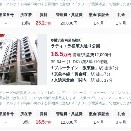
ポータルサイト掲載不可の未公開物件は当社HP「グリップ横浜本店」で検索くださ
部屋番号
所在階
賃料
管理費・共益費
敷金/保証金
礼金
25.2
-
10階
20,000円
1ヶ月
1ヶ月
万円
マンション
横浜市南区
高根町
ラティエラ横濱大通り公園
16.5
万円
管理/共益費12,000円
39.64㎡ (1LDK) /築3年 /10階建
ブルーライン
「
阪東橋
」駅 徒歩2分
京急本線
「
黄金町
」駅 徒歩7分
京浜東北線
「
関内
」駅 徒歩17分
イナーズ分譲賃貸マンション「Le'a（レア）」シリーズ、リノベーションマンション「G
産会社では取り扱っていない物件が多数あります。人気のグリフィンマンションシ
ポータルサイト掲載不可の未公開物件は当社HP「グリップ横浜本店」で検索くださ
部屋番号
所在階
賃料
管理費・共益費
敷金/保証金
礼金
16.5
-
8階
12,000円
1ヶ月
0ヶ月
万円