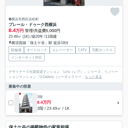
横浜市西区浜松町
プレール・ドゥーク西横浜
8.4
万円
管理/共益費5,000円
23.49㎡ (1K) /築20年 /11階建
横須賀線「保土ケ谷」駅 徒歩19分
駐輪場
オートロック
エレベーター
CATV
宅配ボックス
インターネット対応
デザイナーズ分譲賃貸マンション「Le'a（レア）」シリーズ、リノベー
ションマンション「G.Gallery（ジーギャラリー...
もっと見る
募集中の部屋
3階
8.4万円
3階 / 23.49㎡ / 1K
保土ケ谷の掲載物件の家賃相場