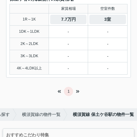
家賃相場
空室件数
7.7万円
3室
1R～1K
-
-
1DK～1LDK
-
-
2K～2LDK
-
-
3K～3LDK
-
-
4K～4LDK以上
1
ら探す
横須賀線の物件一覧
横須賀線 保土ケ谷駅の物件一覧
おすすめこだわり特集