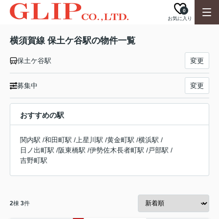
0
お気に入り
横須賀線 保土ケ谷駅の物件一覧
保土ケ谷駅
変更
募集中
変更
おすすめの駅
関内駅
/
和田町駅
/
上星川駅
/
黄金町駅
/
横浜駅
/
日ノ出町駅
/
阪東橋駅
/
伊勢佐木長者町駅
/
戸部駅
/
吉野町駅
2
棟
3
件