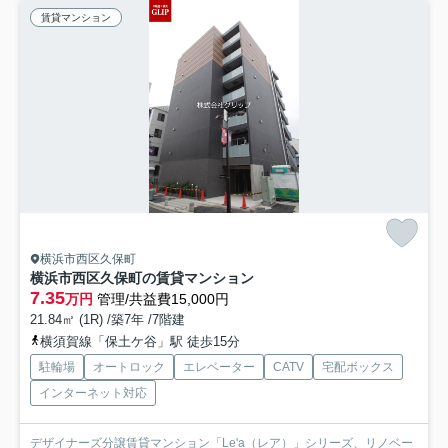
賃貸マンション
横浜市西区久保町
横浜市西区久保町の賃貸マンション
7.35
万円
管理/共益費15,000円
21.84㎡ (1R) /築7年 /7階建
横須賀線「保土ケ谷」駅 徒歩15分
駐輪場
オートロック
エレベーター
CATV
宅配ボックス
インターネット対応
デザイナーズ分譲賃貸マンション「Le'a（レア）」シリーズ、リノベー