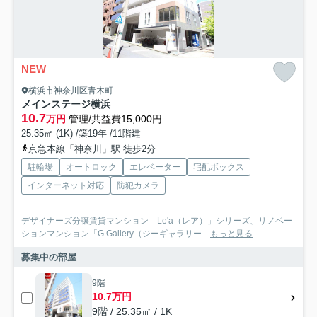
NEW
横浜市神奈川区青木町
メインステージ横浜
10.7
万円
管理/共益費15,000円
25.35㎡ (1K) /築19年 /11階建
京急本線「神奈川」駅 徒歩2分
駐輪場
オートロック
エレベーター
宅配ボックス
インターネット対応
防犯カメラ
デザイナーズ分譲賃貸マンション「Le'a（レア）」シリーズ、リノベー
ションマンション「G.Gallery（ジーギャラリー...
もっと見る
募集中の部屋
9階
10.7万円
9階 / 25.35㎡ / 1K