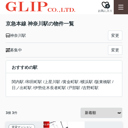
0
お気に入り
京急本線 神奈川駅の物件一覧
神奈川駅
変更
募集中
変更
おすすめの駅
関内駅
/
和田町駅
/
上星川駅
/
黄金町駅
/
横浜駅
/
阪東橋駅
/
日ノ出町駅
/
伊勢佐木長者町駅
/
戸部駅
/
吉野町駅
3
棟
3
件
賃貸マンション