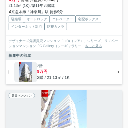
21.13㎡ (1K) /築11年 /9階建
京急本線「神奈川」駅 徒歩9分
駐輪場
オートロック
エレベーター
宅配ボックス
インターネット対応
防犯カメラ
デザイナーズ分譲賃貸マンション「Le'a（レア）」シリーズ、リノベー
ションマンション「G.Gallery（ジーギャラリー...
もっと見る
募集中の部屋
2階
9万円
2階 / 21.13㎡ / 1K
賃貸マンション