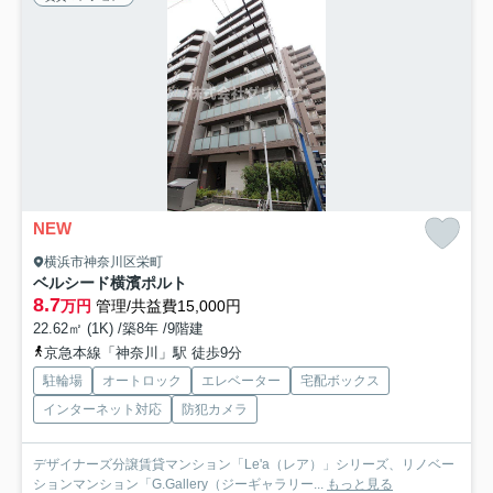
NEW
横浜市神奈川区栄町
ベルシード横濱ポルト
8.7
万円
管理/共益費15,000円
22.62㎡ (1K) /築8年 /9階建
京急本線「神奈川」駅 徒歩9分
駐輪場
オートロック
エレベーター
宅配ボックス
インターネット対応
防犯カメラ
デザイナーズ分譲賃貸マンション「Le'a（レア）」シリーズ、リノベー
ションマンション「G.Gallery（ジーギャラリー...
もっと見る