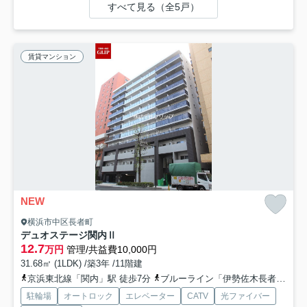
すべて見る（全5戸）
賃貸マンション
NEW
横浜市中区長者町
デュオステージ関内Ⅱ
12.7
万円
管理/共益費10,000円
31.68㎡ (1LDK) /築3年 /11階建
京浜東北線「関内」駅 徒歩7分
ブルーライン「伊勢佐木長者町」駅 徒歩3分
駐輪場
オートロック
エレベーター
CATV
光ファイバー