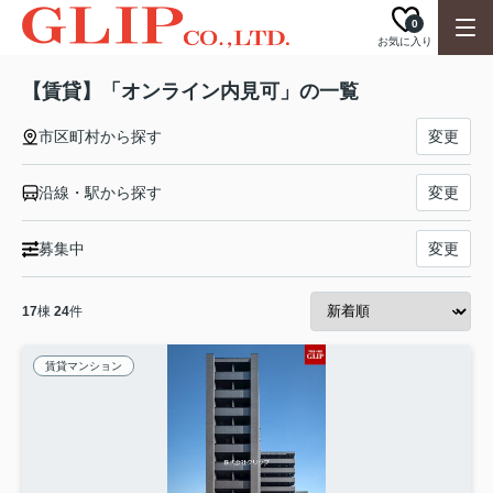
0
お気に入り
【賃貸】「オンライン内見可」の一覧
市区町村から探す
変更
沿線・駅から探す
変更
募集中
変更
17
棟
24
件
賃貸マンション