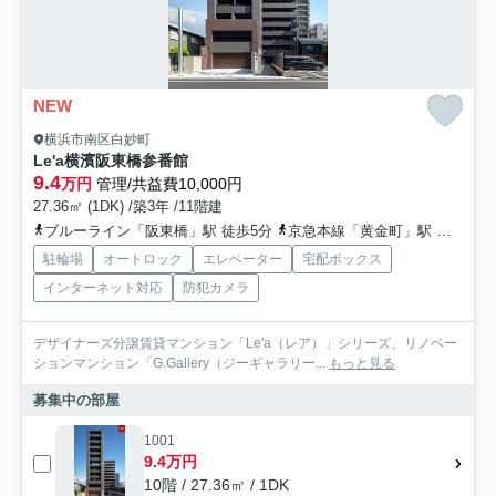
NEW
横浜市南区白妙町
Le'a横濱阪東橋参番館
9.4
万円
管理/共益費10,000円
27.36㎡ (1DK) /築3年 /11階建
ブルーライン「阪東橋」駅 徒歩5分
京急本線「黄金町」駅 徒歩10分
駐輪場
オートロック
エレベーター
宅配ボックス
インターネット対応
防犯カメラ
デザイナーズ分譲賃貸マンション「Le'a（レア）」シリーズ、リノベー
ションマンション「G.Gallery（ジーギャラリー...
もっと見る
募集中の部屋
1001
9.4万円
10階 / 27.36㎡ / 1DK