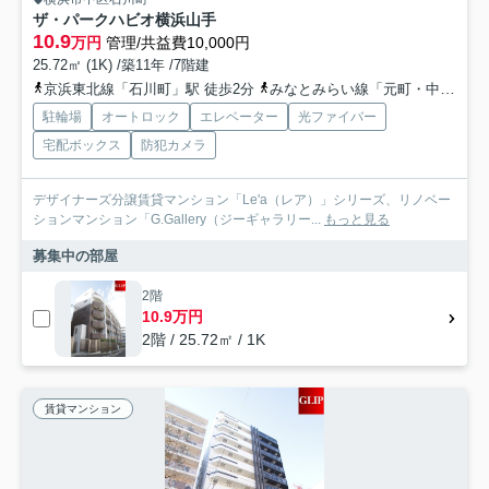
ザ・パークハビオ横浜山手
10.9
万円
管理/共益費10,000円
25.72㎡ (1K) /築11年 /7階建
京浜東北線「石川町」駅 徒歩2分
みなとみらい線「元町・中華街」駅 徒歩12分
駐輪場
オートロック
エレベーター
光ファイバー
宅配ボックス
防犯カメラ
デザイナーズ分譲賃貸マンション「Le'a（レア）」シリーズ、リノベー
ションマンション「G.Gallery（ジーギャラリー...
もっと見る
募集中の部屋
2階
10.9万円
2階 / 25.72㎡ / 1K
賃貸マンション