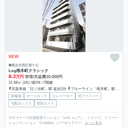
NEW
横浜市西区東ケ丘
Log桜木町クラシック
8.3
万円
管理/共益費10,000円
21.08㎡ (1K) /築5年 /7階建
京急本線「日ノ出町」駅 徒歩2分
ブルーライン「桜木町」駅 徒歩10分
駐輪場
オートロック
エレベーター
光ファイバー
宅配ボックス
防犯カメラ
デザイナーズ分譲賃貸マンション「Le'a（レア）」シリーズ、リノベー
ションマンション「G.Gallery（ジーギャラリー...
もっと見る