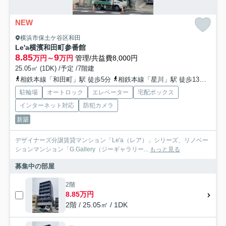
NEW
横浜市保土ケ谷区和田
Le'a横濱和田町参番館
8.85
9
万円～
万円
管理/共益費8,000円
25.05㎡ (1DK) /予定 /7階建
相鉄本線「和田町」駅 徒歩5分
相鉄本線「星川」駅 徒歩13分
相鉄
駐輪場
オートロック
エレベーター
宅配ボックス
インターネット対応
防犯カメラ
新築
デザイナーズ分譲賃貸マンション「Le'a（レア）」シリーズ、リノベー
ションマンション「G.Gallery（ジーギャラリー...
もっと見る
募集中の部屋
2階
8.85万円
2階 / 25.05㎡ / 1DK