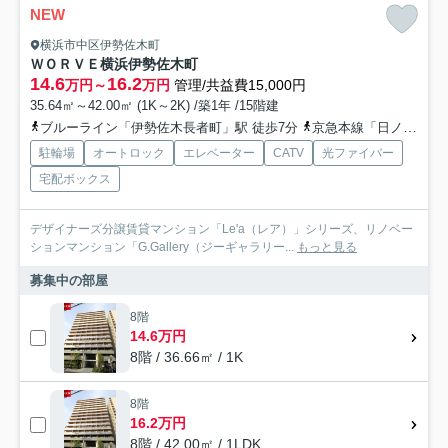
NEW
横浜市中区伊勢佐木町
ＷＯＲＶＥ横浜伊勢佐木町
14.6
16.2
万円～
万円
管理/共益費15,000円
35.64㎡～42.00㎡ (1K～2K) /築1年 /15階建
ブルーライン「伊勢佐木長者町」駅 徒歩7分
京急本線「日ノ出町」駅 徒歩8分
駐輪場
オートロック
エレベーター
CATV
光ファイバー
宅配ボックス
デザイナーズ分譲賃貸マンション「Le'a（レア）」シリーズ、リノベー
ションマンション「G.Gallery（ジーギャラリー...
もっと見る
募集中の部屋
8階
14.6万円
8階 / 36.66㎡ / 1K
8階
16.2万円
8階 / 42.00㎡ / 1LDK