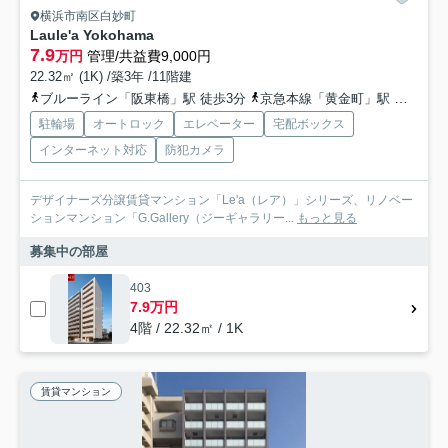
横浜市南区白妙町
Laule'a Yokohama
7.9
万円
管理/共益費9,000円
22.32㎡ (1K) /築3年 /11階建
ブルーライン「阪東橋」駅 徒歩3分
京急本線「黄金町」駅 徒歩9分
駐輪場
オートロック
エレベーター
宅配ボックス
インターネット対応
防犯カメラ
デザイナーズ分譲賃貸マンション「Le'a（レア）」シリーズ、リノベー
ションマンション「G.Gallery（ジーギャラリー...
もっと見る
募集中の部屋
403
7.9万円
4階 / 22.32㎡ / 1K
賃貸マンション