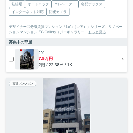
駐輪場
オートロック
エレベーター
宅配ボックス
インターネット対応
防犯カメラ
デザイナーズ分譲賃貸マンション「Le'a（レア）」シリーズ、リノベー
ションマンション「G.Gallery（ジーギャラリー...
もっと見る
募集中の部屋
201
7.9万円
2階 / 22.38㎡ / 1K
賃貸マンション