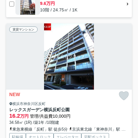
9.6万円
10階 / 24.75㎡ / 1K
賃貸マンション
NEW
横浜市神奈川区反町
レックスガーデン横浜反町公園
16.2
万円
管理/共益費10,000円
34.58㎡ (1R) /築1年 /10階建
東急東横線「反町」駅 徒歩5分
京浜東北線「東神奈川」駅 徒歩9分
駐輪場
オートロック
エレベーター
宅配ボックス