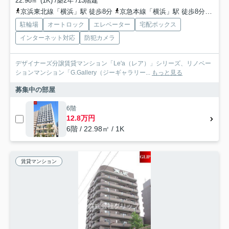
22.98㎡ (1K) /築2年 /13階建
京浜東北線「横浜」駅 徒歩8分
京急本線「横浜」駅 徒歩8分
みな
駐輪場
オートロック
エレベーター
宅配ボックス
インターネット対応
防犯カメラ
デザイナーズ分譲賃貸マンション「Le'a（レア）」シリーズ、リノベー
ションマンション「G.Gallery（ジーギャラリー...
もっと見る
募集中の部屋
6階
12.8万円
6階 / 22.98㎡ / 1K
賃貸マンション