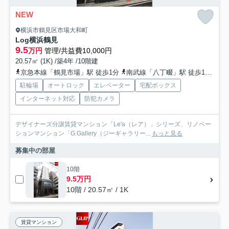
NEW
横浜市鶴見区市場大和町
Log横浜鶴見
9.5
万円
管理/共益費10,000円
20.57㎡ (1K) /築4年 /10階建
京急本線「鶴見市場」駅 徒歩1分
南武線「八丁畷」駅 徒歩11分
京
駐輪場
オートロック
エレベーター
宅配ボックス
インターネット対応
防犯カメラ
デザイナーズ分譲賃貸マンション「Le'a（レア）」シリーズ、リノベー
ションマンション「G.Gallery（ジーギャラリー...
もっと見る
募集中の部屋
10階
9.5万円
10階 / 20.57㎡ / 1K
賃貸マンション