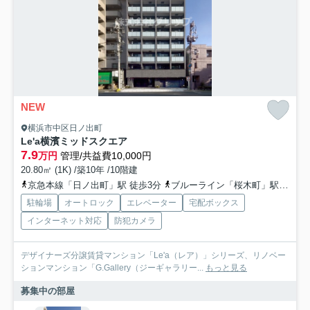
NEW
横浜市中区日ノ出町
Le'a横濱ミッドスクエア
7.9
万円
管理/共益費10,000円
20.80㎡ (1K) /築10年 /10階建
京急本線「日ノ出町」駅 徒歩3分
ブルーライン「桜木町」駅 徒歩9分
駐輪場
オートロック
エレベーター
宅配ボックス
インターネット対応
防犯カメラ
デザイナーズ分譲賃貸マンション「Le'a（レア）」シリーズ、リノベー
ションマンション「G.Gallery（ジーギャラリー...
もっと見る
募集中の部屋