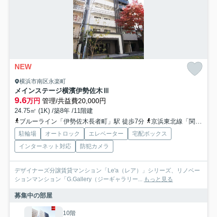
NEW
横浜市南区永楽町
メインステージ横濱伊勢佐木Ⅲ
9.6
万円
管理/共益費20,000円
24.75㎡ (1K) /築8年 /11階建
ブルーライン「伊勢佐木長者町」駅 徒歩7分
京浜東北線「関内」駅 徒歩15分
駐輪場
オートロック
エレベーター
宅配ボックス
インターネット対応
防犯カメラ
デザイナーズ分譲賃貸マンション「Le'a（レア）」シリーズ、リノベー
ションマンション「G.Gallery（ジーギャラリー...
もっと見る
募集中の部屋
10階