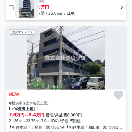
7階
9万円
7階 / 25.05㎡ / 1DK
賃貸マンション
NEW
横浜市保土ケ谷区上星川
Le'a横濱上星川
7.6
8.4
万円～
万円
管理/共益費8,000円
21.36㎡～23.78㎡ (1K～1DK) /予定 /5階建
相鉄本線「上星川」駅 徒歩7分
相鉄本線「和田町」駅 徒歩17分
相