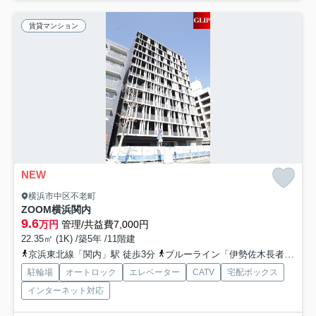
賃貸マンション
NEW
横浜市中区不老町
ZOOM横浜関内
9.6
万円
管理/共益費7,000円
22.35㎡ (1K) /築5年 /11階建
京浜東北線「関内」駅 徒歩3分
ブルーライン「伊勢佐木長者町」駅 徒歩5分
駐輪場
オートロック
エレベーター
CATV
宅配ボックス
インターネット対応