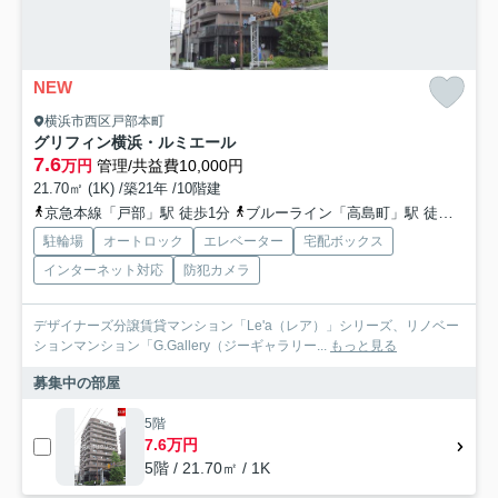
NEW
横浜市西区戸部本町
グリフィン横浜・ルミエール
7.6
万円
管理/共益費10,000円
21.70㎡ (1K) /築21年 /10階建
京急本線「戸部」駅 徒歩1分
ブルーライン「高島町」駅 徒歩4分
駐輪場
オートロック
エレベーター
宅配ボックス
インターネット対応
防犯カメラ
デザイナーズ分譲賃貸マンション「Le'a（レア）」シリーズ、リノベー
ションマンション「G.Gallery（ジーギャラリー...
もっと見る
募集中の部屋
5階
7.6万円
5階 / 21.70㎡ / 1K