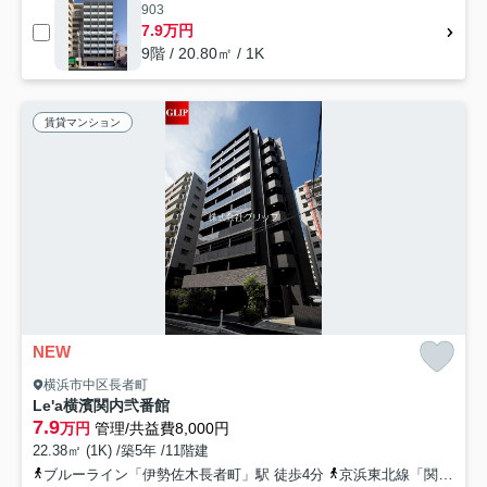
903
7.9万円
9階 / 20.80㎡ / 1K
賃貸マンション
NEW
横浜市中区長者町
Le'a横濱関内弐番館
7.9
万円
管理/共益費8,000円
22.38㎡ (1K) /築5年 /11階建
ブルーライン「伊勢佐木長者町」駅 徒歩4分
京浜東北線「関内」駅 徒歩9分