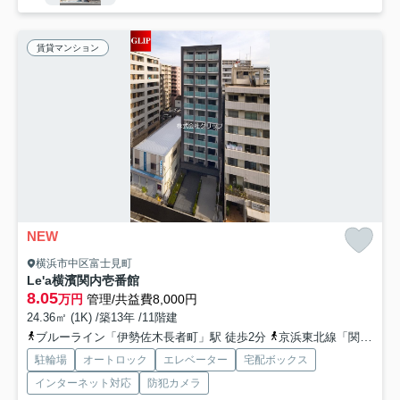
賃貸マンション
NEW
横浜市中区富士見町
Le'a横濱関内壱番館
8.05
万円
管理/共益費8,000円
24.36㎡ (1K) /築13年 /11階建
ブルーライン「伊勢佐木長者町」駅 徒歩2分
京浜東北線「関内」駅 徒歩9分
駐輪場
オートロック
エレベーター
宅配ボックス
インターネット対応
防犯カメラ