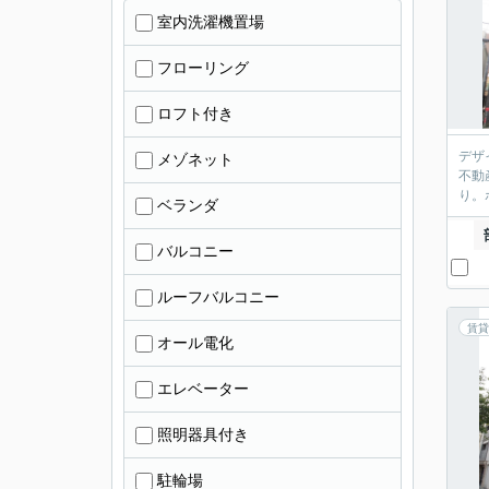
室内洗濯機置場
フローリング
ロフト付き
デザ
メゾネット
不動
り。
ベランダ
バルコニー
ルーフバルコニー
賃貸
オール電化
エレベーター
照明器具付き
駐輪場