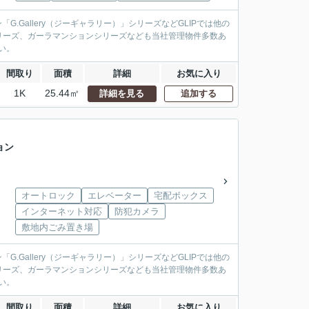
.Gallery（ジーギャラリー）」シリーズなどGLIPでは他の
リーズ、ガーラマンションシリーズなども当社管理物件多数あ
い。
間取り
面積
詳細
お気に入り
1K
25.44㎡
詳細を見る
追加する
ョン
オートロック
エレベーター
宅配ボックス
インターネット対応
防犯カメラ
敷地内ごみ置き場
.Gallery（ジーギャラリー）」シリーズなどGLIPでは他の
リーズ、ガーラマンションシリーズなども当社管理物件多数あ
い。
間取り
面積
詳細
お気に入り