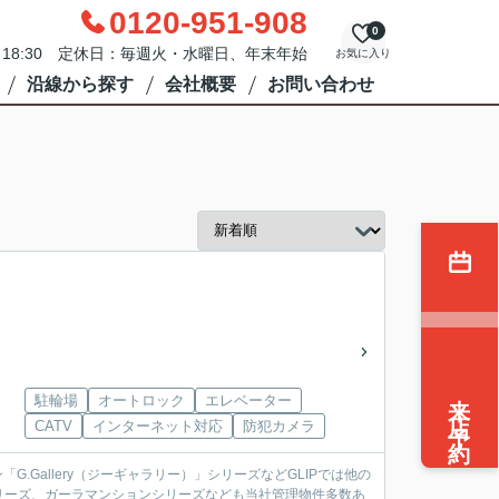
0120-951-908
0
0～18:30 定休日：毎週火・水曜日、年末年始
お気に入り
沿線から探す
会社概要
お問い合わせ
来店予約
駐輪場
オートロック
エレベーター
CATV
インターネット対応
防犯カメラ
.Gallery（ジーギャラリー）」シリーズなどGLIPでは他の
リーズ、ガーラマンションシリーズなども当社管理物件多数あ