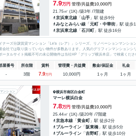
7.9
万円
管理/共益費10,000円
21.75㎡ (1K) /築3年 /7階建
京浜東北線
「
山手
」駅 徒歩9分
みなとみらい線
「
元町・中華街
」駅 徒歩1
京浜東北線
「
石川町
」駅 徒歩16分
イナーズ分譲賃貸マンション「Le'a（レア）」シリーズ、リノベーションマンション「G
産会社では取り扱っていない物件が多数あります。人気のグリフィンマンションシ
ポータルサイト掲載不可の未公開物件は当社HP「グリップ横浜本店」で検索くださ
部屋番号
所在階
賃料
管理費・共益費
敷金/保証金
礼金
7.9
-
3階
10,000円
1ヶ月
1ヶ月
万円
マンション
横浜市南区
白金町
マーレ横浜白金
7.8
万円
管理/共益費10,000円
25.44㎡ (1K) /築20年 /7階建
京急本線
「
黄金町
」駅 徒歩2分
ブルーライン
「
阪東橋
」駅 徒歩5分
ブルーライン
「
吉野町
」駅 徒歩10分