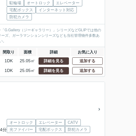
駐輪場
オートロック
エレベーター
宅配ボックス
インターネット対応
防犯カメラ
.Gallery（ジーギャラリー）」シリーズなどGLIPでは他の
リーズ、ガーラマンションシリーズなども当社管理物件多数あ
い。
間取り
面積
詳細
お気に入り
1DK
25.05㎡
詳細を見る
追加する
1DK
25.05㎡
詳細を見る
追加する
オートロック
エレベーター
CATV
4分
光ファイバー
宅配ボックス
防犯カメラ