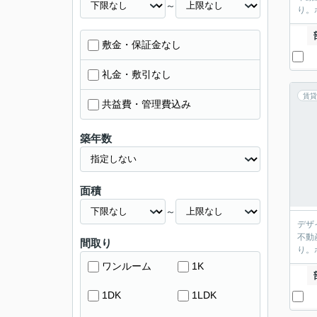
～
り。
敷金・保証金なし
礼金・敷引なし
賃貸
共益費・管理費込み
築年数
面積
～
デザ
不動
間取り
り。
ワンルーム
1K
1DK
1LDK