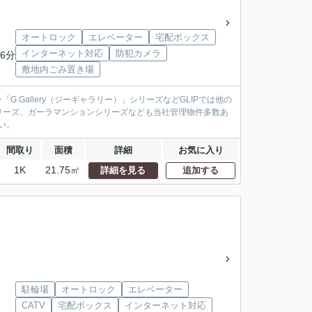
オートロック
エレベーター
宅配ボックス
インターネット対応
防犯カメラ
6分
敷地内ごみ置き場
.Gallery（ジーギャラリー）」シリーズなどGLIPでは他の
リーズ、ガーラマンションシリーズなども当社管理物件多数あ
い。
間取り
面積
詳細
お気に入り
1K
21.75㎡
詳細を見る
追加する
駐輪場
オートロック
エレベーター
CATV
宅配ボックス
インターネット対応