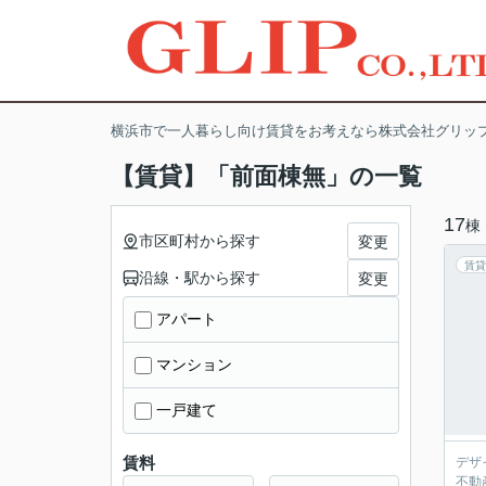
横浜市で一人暮らし向け賃貸をお考えなら株式会社グリッ
【賃貸】「前面棟無」の一覧
17
棟
市区町村から探す
変更
賃貸
沿線・駅から探す
変更
アパート
マンション
一戸建て
賃料
デザ
不動