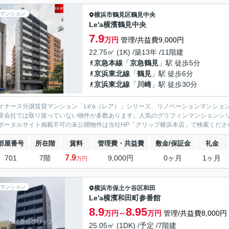
マンション
横浜市鶴見区
鶴見中央
Le'a横濱鶴見中央
7.9
万円
管理/共益費9,000円
22.75㎡ (1K) /築13年 /11階建
京急本線
「
京急鶴見
」駅 徒歩5分
京浜東北線
「
鶴見
」駅 徒歩6分
京浜東北線
「
川崎
」駅 徒歩30分
イナーズ分譲賃貸マンション「Le'a（レア）」シリーズ、リノベーションマンション「G
産会社では取り扱っていない物件が多数あります。人気のグリフィンマンションシ
ポータルサイト掲載不可の未公開物件は当社HP「グリップ横浜本店」で検索くださ
部屋番号
所在階
賃料
管理費・共益費
敷金/保証金
礼金
7.9
701
7階
9,000円
0ヶ月
1ヶ月
万円
マンション
横浜市保土ケ谷区
和田
Le'a横濱和田町参番館
8.9
8.95
万円～
万円
管理/共益費8,000円
25.05㎡ (1DK) /予定 /7階建