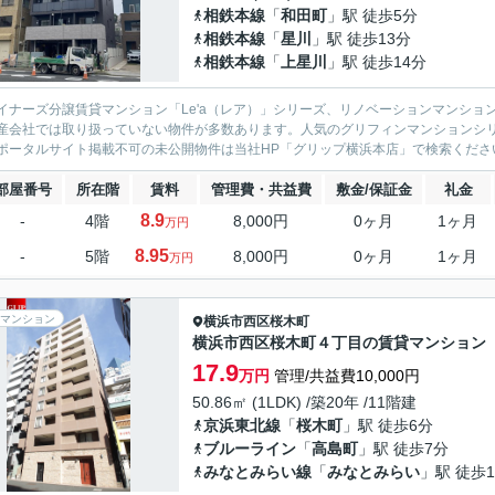
相鉄本線
「
和田町
」駅 徒歩5分
相鉄本線
「
星川
」駅 徒歩13分
相鉄本線
「
上星川
」駅 徒歩14分
イナーズ分譲賃貸マンション「Le'a（レア）」シリーズ、リノベーションマンション「G
産会社では取り扱っていない物件が多数あります。人気のグリフィンマンションシ
ポータルサイト掲載不可の未公開物件は当社HP「グリップ横浜本店」で検索くださ
部屋番号
所在階
賃料
管理費・共益費
敷金/保証金
礼金
8.9
-
4階
8,000円
0ヶ月
1ヶ月
万円
8.95
-
5階
8,000円
0ヶ月
1ヶ月
万円
マンション
横浜市西区
桜木町
横浜市西区桜木町４丁目の賃貸マンション
17.9
万円
管理/共益費10,000円
50.86㎡ (1LDK) /築20年 /11階建
京浜東北線
「
桜木町
」駅 徒歩6分
ブルーライン
「
高島町
」駅 徒歩7分
みなとみらい線
「
みなとみらい
」駅 徒歩1