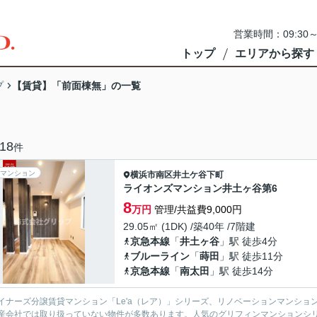
営業時間：09:3
トップ
エリアから探す
プ
【賃貸】「前面棟無」の一覧
18
件
マンション
横浜市南区
井土ケ谷下町
ライオンズマンション井土ヶ谷第6
8
万円
管理/共益費9,000円
29.05㎡ (1DK) /築40年 /7階建
京急本線
「
井土ヶ谷
」駅 徒歩4分
ブルーライン
「
蒔田
」駅 徒歩11分
京急本線
「
南太田
」駅 徒歩14分
イナーズ分譲賃貸マンション「Le'a（レア）」シリーズ、リノベーションマンション「G
産会社では取り扱っていない物件が多数あります。人気のグリフィンマンションシ