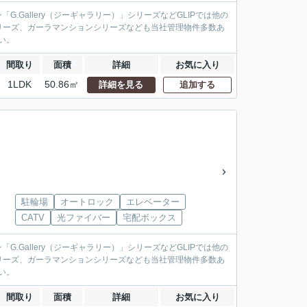
.Gallery（ジーギャラリー）」シリーズなどGLIPでは他の
リーズ、ガーラマンションシリーズなども当社管理物件多数あ
い。
間取り
面積
詳細
お気に入り
1LDK
50.86㎡
詳細を見る
追加する
駐輪場
オートロック
エレベーター
CATV
光ファイバー
宅配ボックス
.Gallery（ジーギャラリー）」シリーズなどGLIPでは他の
リーズ、ガーラマンションシリーズなども当社管理物件多数あ
い。
間取り
面積
詳細
お気に入り