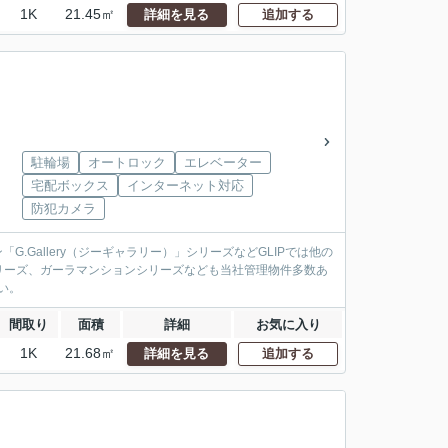
1K
21.45㎡
詳細を見る
追加する
駐輪場
オートロック
エレベーター
宅配ボックス
インターネット対応
防犯カメラ
.Gallery（ジーギャラリー）」シリーズなどGLIPでは他の
リーズ、ガーラマンションシリーズなども当社管理物件多数あ
い。
間取り
面積
詳細
お気に入り
1K
21.68㎡
詳細を見る
追加する