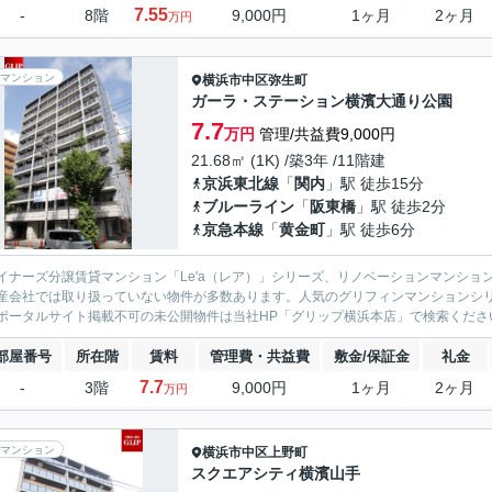
7.55
-
8階
9,000円
1ヶ月
2ヶ月
万円
マンション
横浜市中区
弥生町
ガーラ・ステーション横濱大通り公園
7.7
万円
管理/共益費9,000円
21.68㎡ (1K) /築3年 /11階建
京浜東北線
「
関内
」駅 徒歩15分
ブルーライン
「
阪東橋
」駅 徒歩2分
京急本線
「
黄金町
」駅 徒歩6分
イナーズ分譲賃貸マンション「Le'a（レア）」シリーズ、リノベーションマンション「G
産会社では取り扱っていない物件が多数あります。人気のグリフィンマンションシ
ポータルサイト掲載不可の未公開物件は当社HP「グリップ横浜本店」で検索くださ
部屋番号
所在階
賃料
管理費・共益費
敷金/保証金
礼金
7.7
-
3階
9,000円
1ヶ月
2ヶ月
万円
マンション
横浜市中区
上野町
スクエアシティ横濱山手