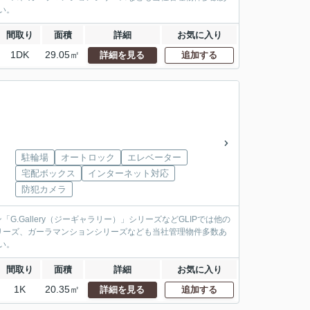
い。
間取り
面積
詳細
お気に入り
1DK
29.05㎡
詳細を見る
追加する
駐輪場
オートロック
エレベーター
宅配ボックス
インターネット対応
防犯カメラ
.Gallery（ジーギャラリー）」シリーズなどGLIPでは他の
リーズ、ガーラマンションシリーズなども当社管理物件多数あ
い。
間取り
面積
詳細
お気に入り
1K
20.35㎡
詳細を見る
追加する