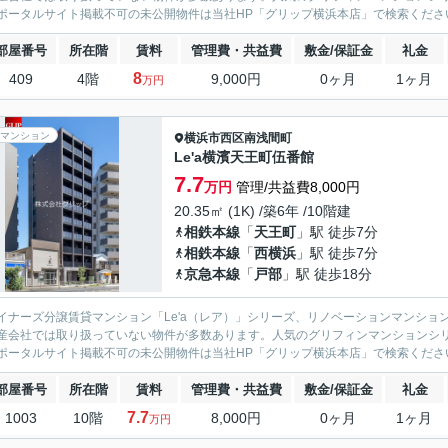
ポータルサイト掲載不可の未公開物件は当社HP「グリップ横浜本店」で検索くださ
部屋番号
所在階
賃料
管理費・共益費
敷金/保証金
礼金
8
409
4階
9,000円
0ヶ月
1ヶ月
万円
マンション
横浜市西区
南浅間町
Le'a横濱天王町伍番館
7.7
万円
管理/共益費8,000円
20.35㎡ (1K) /築6年 /10階建
相鉄本線
「
天王町
」駅 徒歩7分
相鉄本線
「
西横浜
」駅 徒歩7分
京急本線
「
戸部
」駅 徒歩18分
イナーズ分譲賃貸マンション「Le'a（レア）」シリーズ、リノベーションマンション「G
産会社では取り扱っていない物件が多数あります。人気のグリフィンマンションシ
ポータルサイト掲載不可の未公開物件は当社HP「グリップ横浜本店」で検索くださ
部屋番号
所在階
賃料
管理費・共益費
敷金/保証金
礼金
7.7
1003
10階
8,000円
0ヶ月
1ヶ月
万円