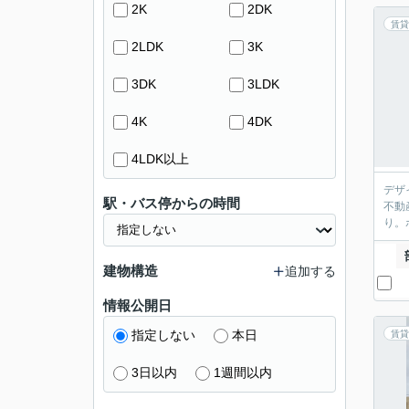
2K
2DK
賃貸
2LDK
3K
3DK
3LDK
4K
4DK
4LDK以上
デザ
駅・バス停からの時間
不動
り。
建物構造
追加する
情報公開日
指定しない
本日
賃貸
3日以内
1週間以内