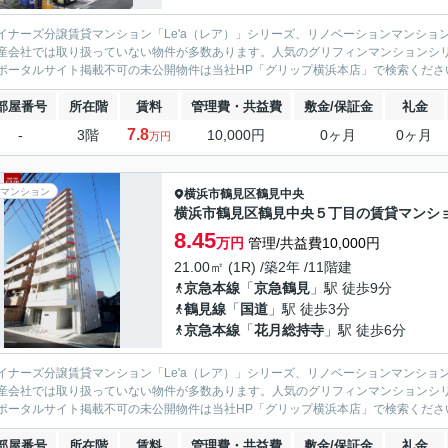
イナーズ分譲賃貸マンション「Le'a（レア）」シリーズ、リノベーションマンション「G
産会社では取り扱っていない物件が多数あります。人気のグリフィンマンションシ
ポータルサイト掲載不可の未公開物件は当社HP「グリップ横浜本店」で検索くださ
部屋番号
所在階
賃料
管理費・共益費
敷金/保証金
礼金
7.8
-
3階
10,000円
0ヶ月
0ヶ月
万円
マンション
横浜市鶴見区
鶴見中央
横浜市鶴見区鶴見中央５丁目の賃貸マンシ
8.45
万円
管理/共益費10,000円
21.00㎡ (1R) /築2年 /11階建
京急本線
「
京急鶴見
」駅 徒歩9分
鶴見線
「
国道
」駅 徒歩3分
京急本線
「
花月総持寺
」駅 徒歩6分
イナーズ分譲賃貸マンション「Le'a（レア）」シリーズ、リノベーションマンション「G
産会社では取り扱っていない物件が多数あります。人気のグリフィンマンションシ
ポータルサイト掲載不可の未公開物件は当社HP「グリップ横浜本店」で検索くださ
部屋番号
所在階
賃料
管理費・共益費
敷金/保証金
礼金