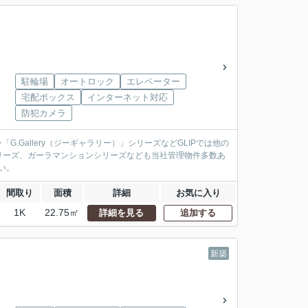
駐輪場
オートロック
エレベーター
宅配ボックス
インターネット対応
防犯カメラ
.Gallery（ジーギャラリー）」シリーズなどGLIPでは他の
リーズ、ガーラマンションシリーズなども当社管理物件多数あ
い。
間取り
面積
詳細
お気に入り
1K
22.75㎡
詳細を見る
追加する
新築