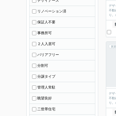
デザイナーズ
デザ
不動
リノベーション済
り。
保証人不要
事務所可
２人入居可
賃貸
バリアフリー
分割可
分譲タイプ
管理人常駐
デザ
眺望良好
不動
り。
二世帯住宅